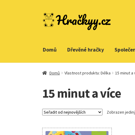
Přeskočit
Přejít
na
k
navigaci
obsahu
webu
Domů
Dřevěné hračky
Společe
Domů
Vlastnost produktu: Délka
15 minut a 
15 minut a více
Zobrazen jedin