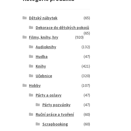
Dětský nábytek
(65)
Dekorace do dětských pokojů
(65)
Filmy, knihy, hry
(920)
Audioknihy
(132)
Hudba
(47)
Knihy
(421)
Učebnice
(320)
Hobby
(107)
Párty a oslavy
(47)
Párty pozvánky
(47)
Ruční práce a tvoření
(60)
Scrapbooking
(60)