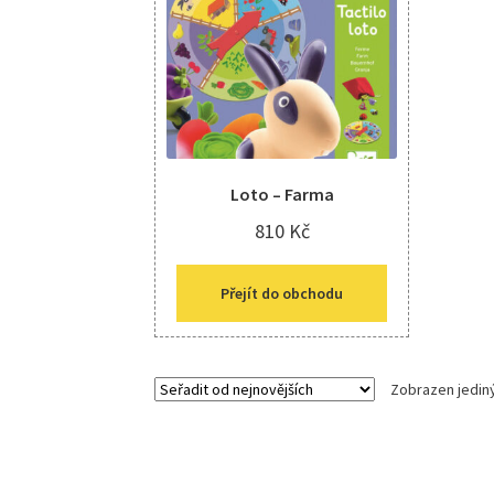
Loto – Farma
810
Kč
Přejít do obchodu
Zobrazen jedin