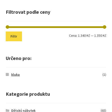
Filtrovat podle ceny
Min
Max
Cena:
1.340 Kč
—
1.350 Kč
Filtr
cen
cen
Určeno pro:
kluka
(1)
Kategorie produktu
Dětský nábytek
(65)