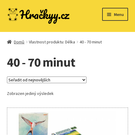
Přeskočit
Přejít
Menu
na
k
navigaci
obsahu
webu
Domů
Domů
Vlastnost produktu: Délka
40 - 70 minut
40 - 70 minut
Dřevěné hračky
Expand
Společenské hry
child
Zobrazen jediný výsledek
menu
Expand
Stavebnice
child
menu
Expand