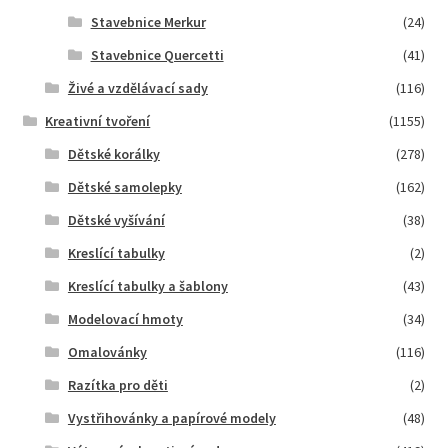
Stavebnice Merkur
(24)
Stavebnice Quercetti
(41)
Živé a vzdělávací sady
(116)
Kreativní tvoření
(1155)
Dětské korálky
(278)
Dětské samolepky
(162)
Dětské vyšívání
(38)
Kreslící tabulky
(2)
Kreslící tabulky a šablony
(43)
Modelovací hmoty
(34)
Omalovánky
(116)
Razítka pro děti
(2)
Vystřihovánky a papírové modely
(48)