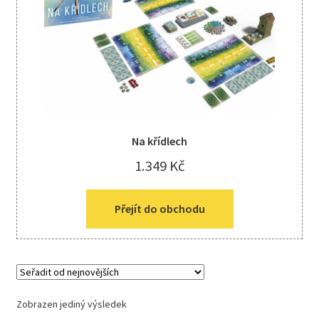
Kreativní tvoření
child
menu
Na křídlech
1.349
Kč
Přejít do obchodu
Zobrazen jediný výsledek