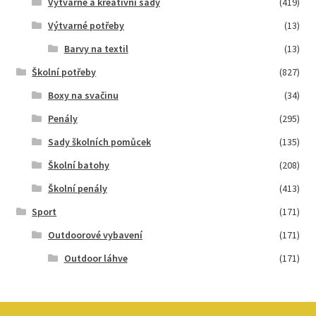
Výtvarné a kreativní sady
(419)
Výtvarné potřeby
(13)
Barvy na textil
(13)
Školní potřeby
(827)
Boxy na svačinu
(34)
Penály
(295)
Sady školních pomůcek
(135)
Školní batohy
(208)
Školní penály
(413)
Sport
(171)
Outdoorové vybavení
(171)
Outdoor láhve
(171)