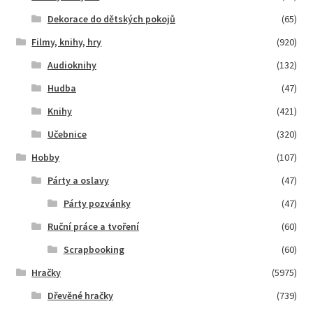
Dekorace do dětských pokojů
(65)
Filmy, knihy, hry
(920)
Audioknihy
(132)
Hudba
(47)
Knihy
(421)
Učebnice
(320)
Hobby
(107)
Párty a oslavy
(47)
Párty pozvánky
(47)
Ruční práce a tvoření
(60)
Scrapbooking
(60)
Hračky
(5975)
Dřevěné hračky
(739)