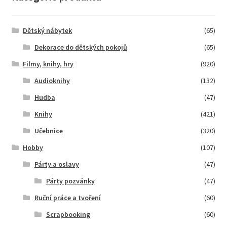
Dětský nábytek
(65)
Dekorace do dětských pokojů
(65)
Filmy, knihy, hry
(920)
Audioknihy
(132)
Hudba
(47)
Knihy
(421)
Učebnice
(320)
Hobby
(107)
Párty a oslavy
(47)
Párty pozvánky
(47)
Ruční práce a tvoření
(60)
Scrapbooking
(60)