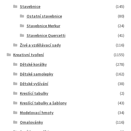
Stavebnice
(145)
Ostatní stavebnice
(80)
Stavebnice Merkur
(24)
Stavebnice Quercetti
(41)
Živé a vzdělávací sady
(116)
Kreativní tvoření
(1155)
Dětské korálky
(278)
Dětské samolepky
(162)
Dětské vyšívání
(38)
Kreslící tabulky
(2)
Kreslící tabulky a šablony
(43)
Modelovací hmoty
(34)
Omalovánky
(116)