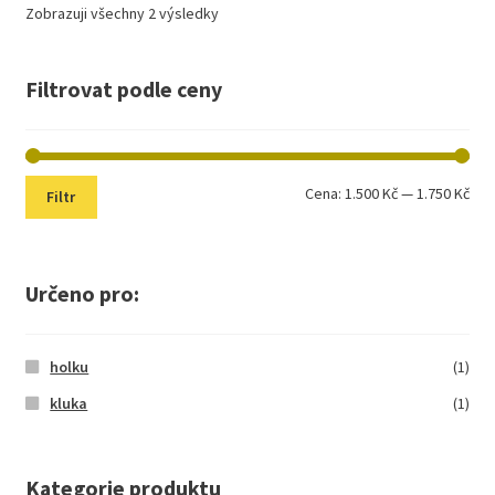
Zobrazuji všechny 2 výsledky
Filtrovat podle ceny
Min
Max
Cena:
1.500 Kč
—
1.750 Kč
Filtr
cen
cen
Určeno pro:
holku
(1)
kluka
(1)
Kategorie produktu