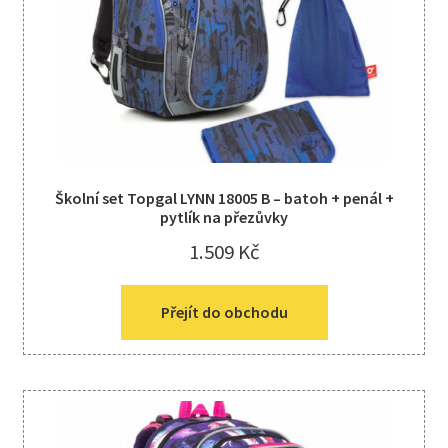
Kreativní tvoření
child
menu
Školní set Topgal LYNN 18005 B – batoh + penál +
pytlík na přezůvky
1.509
Kč
Přejít do obchodu