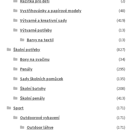
Razítka pro děti
(2)
Vystřihovánky a papírové modely
(48)
Výtvarné a kreativní sady
(419)
Výtvarné potřeby
(13)
Barvy na textil
(13)
Školní potřeby
(827)
Boxy na svačinu
(34)
Penály
(295)
Sady školních pomůcek
(135)
Školní batohy
(208)
Školní penály
(413)
Sport
(171)
Outdoorové vybavení
(171)
Outdoor láhve
(171)