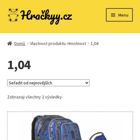
Přeskočit
Přejít
Menu
na
k
navigaci
obsahu
webu
Domů
Domů
Vlastnost produktu: Hmotnost
1,04
1,04
Dřevěné hračky
Expand
Společenské hry
child
Zobrazuji všechny 2 výsledky
menu
Expand
Stavebnice
child
menu
Expand