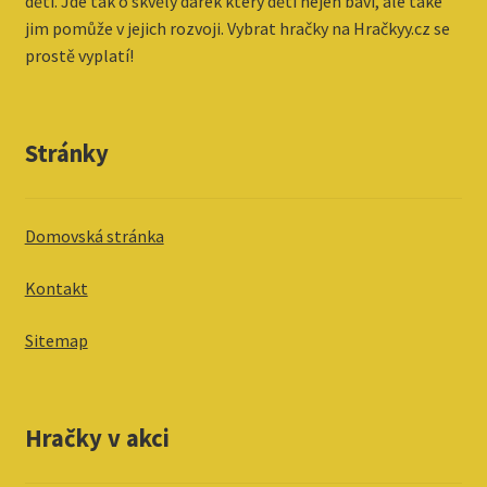
dětí. Jde tak o skvělý dárek který děti nejen baví, ale také
jim pomůže v jejich rozvoji. Vybrat hračky na Hračkyy.cz se
prostě vyplatí!
Stránky
Domovská stránka
Kontakt
Sitemap
Hračky v akci