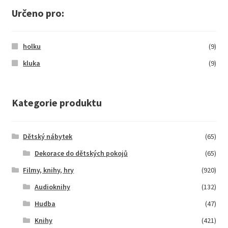
Určeno pro:
holku
(9)
kluka
(9)
Kategorie produktu
Dětský nábytek
(65)
Dekorace do dětských pokojů
(65)
Filmy, knihy, hry
(920)
Audioknihy
(132)
Hudba
(47)
Knihy
(421)