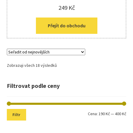
249
Kč
Přejít do obchodu
Zobrazuji všech 18 výsledků
Filtrovat podle ceny
Min
Max
Cena:
190 Kč
—
400 Kč
Filtr
cen
cen