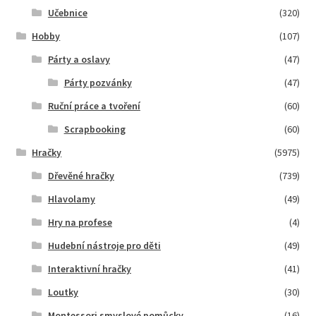
Učebnice
(320)
Hobby
(107)
Párty a oslavy
(47)
Párty pozvánky
(47)
Ruční práce a tvoření
(60)
Scrapbooking
(60)
Hračky
(5975)
Dřevěné hračky
(739)
Hlavolamy
(49)
Hry na profese
(4)
Hudební nástroje pro děti
(49)
Interaktivní hračky
(41)
Loutky
(30)
Montessori smyslové pomůcky
(16)