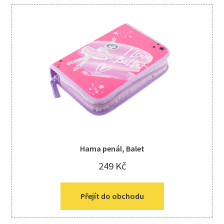
Hama penál, Balet
249
Kč
Přejít do obchodu