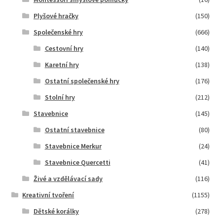
Plyšové hračky
(150)
Společenské hry
(666)
Cestovní hry
(140)
Karetní hry
(138)
Ostatní společenské hry
(176)
Stolní hry
(212)
Stavebnice
(145)
Ostatní stavebnice
(80)
Stavebnice Merkur
(24)
Stavebnice Quercetti
(41)
Živé a vzdělávací sady
(116)
Kreativní tvoření
(1155)
Dětské korálky
(278)