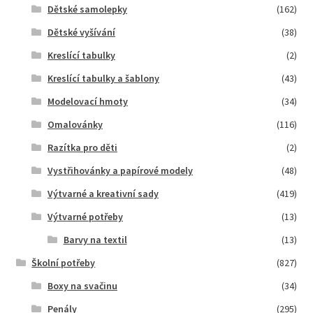
Dětské samolepky
(162)
Dětské vyšívání
(38)
Kreslící tabulky
(2)
Kreslící tabulky a šablony
(43)
Modelovací hmoty
(34)
Omalovánky
(116)
Razítka pro děti
(2)
Vystřihovánky a papírové modely
(48)
Výtvarné a kreativní sady
(419)
Výtvarné potřeby
(13)
Barvy na textil
(13)
Školní potřeby
(827)
Boxy na svačinu
(34)
Penály
(295)