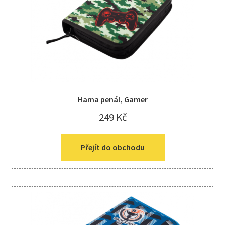
Kreativní tvoření
child
menu
Hama penál, Gamer
249
Kč
Přejít do obchodu