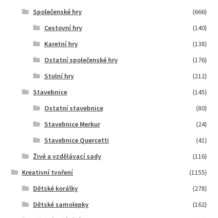
Společenské hry
(666)
Cestovní hry
(140)
Karetní hry
(138)
Ostatní společenské hry
(176)
Stolní hry
(212)
Stavebnice
(145)
Ostatní stavebnice
(80)
Stavebnice Merkur
(24)
Stavebnice Quercetti
(41)
Živé a vzdělávací sady
(116)
Kreativní tvoření
(1155)
Dětské korálky
(278)
Dětské samolepky
(162)