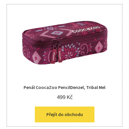
Penál CoocaZoo PencilDenzel, Tribal Mel
499
Kč
Přejít do obchodu