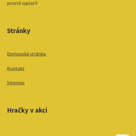
prostě vyplatí!
Stránky
Domovská stránka
Kontakt
Sitemap
Hračky v akci