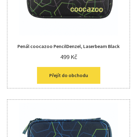
Penál coocazoo PencilDenzel, Laserbeam Black
499
Kč
Přejít do obchodu