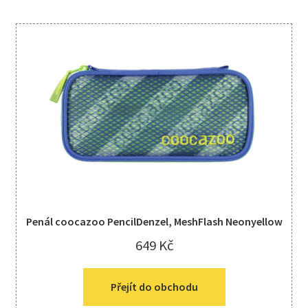
Penál coocazoo PencilDenzel, MeshFlash Neonyellow
649
Kč
Přejít do obchodu