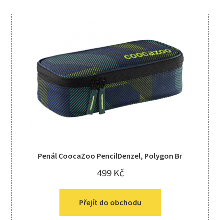
Penál CoocaZoo PencilDenzel, Polygon Br
499
Kč
Přejít do obchodu