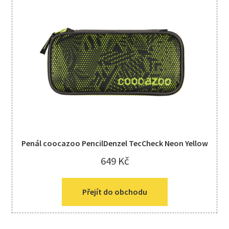
Kreativní tvoření
child
menu
Penál coocazoo PencilDenzel TecCheck Neon Yellow
649
Kč
Přejít do obchodu