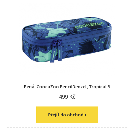
Penál CoocaZoo PencilDenzel, Tropical B
499
Kč
Přejít do obchodu