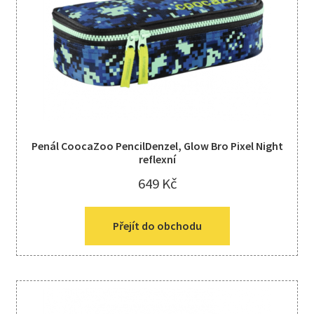
Penál CoocaZoo PencilDenzel, Glow Bro Pixel Night
reflexní
649
Kč
Přejít do obchodu