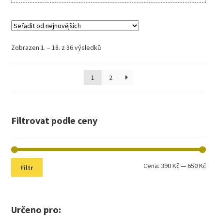
Zobrazen 1. – 18. z 36 výsledků
1
2
Filtrovat podle ceny
Min
Max
Cena:
390 Kč
—
650 Kč
Filtr
cen
cen
Určeno pro: