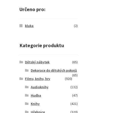
Určeno pro:
kluka
(2)
Kategorie produktu
Dětský nábytek
(65)
Dekorace do dětských pokojů
(65)
Filmy, knihy, hry
(920)
Audioknihy
(132)
Hudba
(47)
Knihy
(421)
Učebnice
(320)