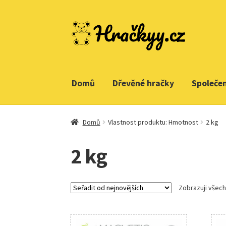
Přeskočit
Přejít
na
k
navigaci
obsahu
webu
Domů
Dřevěné hračky
Společe
Domů
Vlastnost produktu: Hmotnost
2 kg
2 kg
Zobrazuji všech