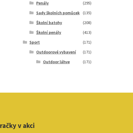
Penály
(295)
Sady školních pomůcek
(135)
Školní batohy
(208)
Školní penály
(413)
Sport
(171)
Outdoorové vybavení
(171)
Outdoor láhve
(171)
račky v akci