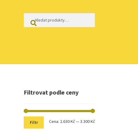
Hledat:
Hledat
Filtrovat podle ceny
Minimální
Maximální
Cena:
2.630 Kč
—
3.300 Kč
Filtr
cena
cena