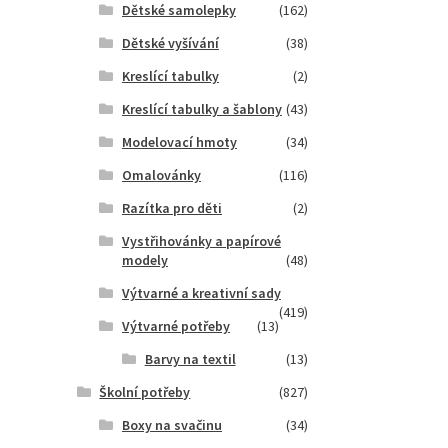
Dětské samolepky
(162)
Dětské vyšívání
(38)
Kreslící tabulky
(2)
Kreslící tabulky a šablony
(43)
Modelovací hmoty
(34)
Omalovánky
(116)
Razítka pro děti
(2)
Vystřihovánky a papírové
modely
(48)
Výtvarné a kreativní sady
(419)
Výtvarné potřeby
(13)
Barvy na textil
(13)
Školní potřeby
(827)
Boxy na svačinu
(34)