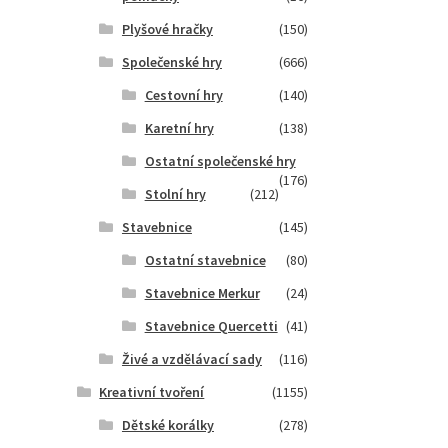
Plyšové hračky
(150)
Společenské hry
(666)
Cestovní hry
(140)
Karetní hry
(138)
Ostatní společenské hry
(176)
Stolní hry
(212)
Stavebnice
(145)
Ostatní stavebnice
(80)
Stavebnice Merkur
(24)
Stavebnice Quercetti
(41)
Živé a vzdělávací sady
(116)
Kreativní tvoření
(1155)
Dětské korálky
(278)