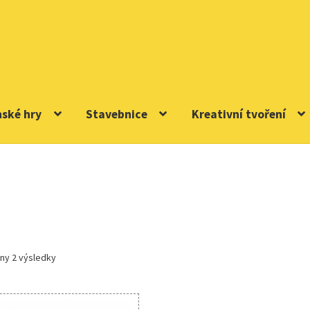
nské hry
Stavebnice
Kreativní tvoření
ny 2 výsledky