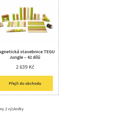
gnetická stavebnice TEGU
Jungle – 42 dílů
2.639
Kč
Přejít do obchodu
ny 2 výsledky