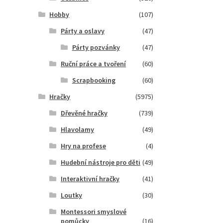
Hobby
(107)
Párty a oslavy
(47)
Párty pozvánky
(47)
Ruční práce a tvoření
(60)
Scrapbooking
(60)
Hračky
(5975)
Dřevěné hračky
(739)
Hlavolamy
(49)
Hry na profese
(4)
Hudební nástroje pro děti
(49)
Interaktivní hračky
(41)
Loutky
(30)
Montessori smyslové
pomůcky
(16)