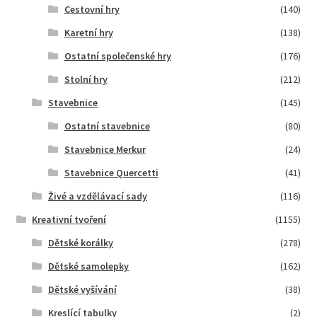
Cestovní hry
(140)
Karetní hry
(138)
Ostatní společenské hry
(176)
Stolní hry
(212)
Stavebnice
(145)
Ostatní stavebnice
(80)
Stavebnice Merkur
(24)
Stavebnice Quercetti
(41)
Živé a vzdělávací sady
(116)
Kreativní tvoření
(1155)
Dětské korálky
(278)
Dětské samolepky
(162)
Dětské vyšívání
(38)
Kreslící tabulky
(2)