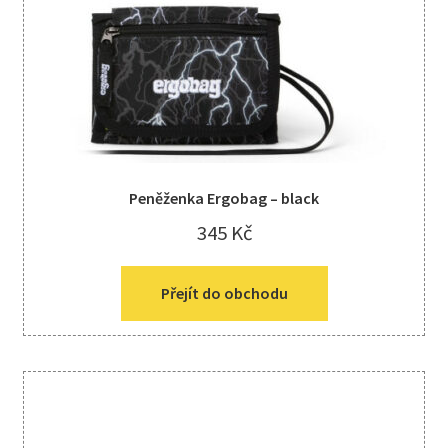
Kreativní tvoření
child
menu
Peněženka Ergobag – black
345
Kč
Přejít do obchodu