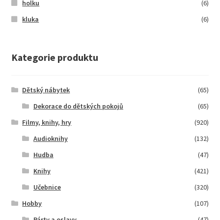
holku
(6)
kluka
(6)
Kategorie produktu
Dětský nábytek
(65)
Dekorace do dětských pokojů
(65)
Filmy, knihy, hry
(920)
Audioknihy
(132)
Hudba
(47)
Knihy
(421)
Učebnice
(320)
Hobby
(107)
Párty a oslavy
(47)