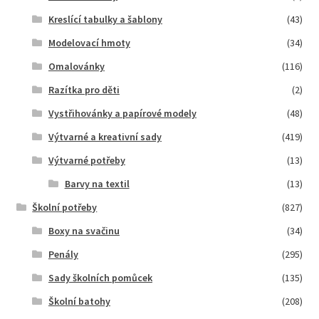
Kreslící tabulky a šablony
(43)
Modelovací hmoty
(34)
Omalovánky
(116)
Razítka pro děti
(2)
Vystřihovánky a papírové modely
(48)
Výtvarné a kreativní sady
(419)
Výtvarné potřeby
(13)
Barvy na textil
(13)
Školní potřeby
(827)
Boxy na svačinu
(34)
Penály
(295)
Sady školních pomůcek
(135)
Školní batohy
(208)