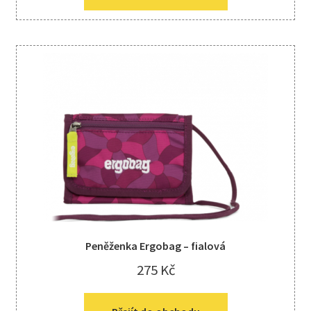
Peněženka Ergobag – fialová
275
Kč