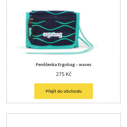
Peněženka Ergobag – waves
275
Kč
Přejít do obchodu