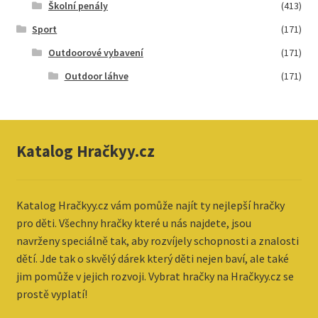
Školní penály
(413)
Sport
(171)
Outdoorové vybavení
(171)
Outdoor láhve
(171)
Katalog Hračkyy.cz
Katalog
Hračkyy.cz vám pomůže najít ty nejlepší hračky
pro děti. Všechny hračky které u nás najdete, jsou
navrženy speciálně tak, aby rozvíjely schopnosti a znalosti
dětí. Jde tak o skvělý dárek který děti nejen baví, ale také
jim pomůže v jejich rozvoji. Vybrat hračky na Hračkyy.cz se
prostě vyplatí!