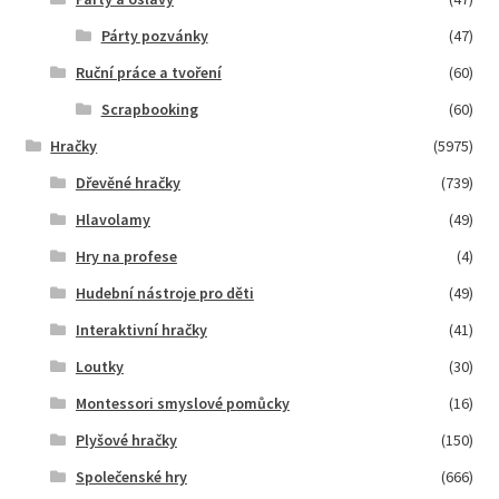
Párty pozvánky
(47)
Ruční práce a tvoření
(60)
Scrapbooking
(60)
Hračky
(5975)
Dřevěné hračky
(739)
Hlavolamy
(49)
Hry na profese
(4)
Hudební nástroje pro děti
(49)
Interaktivní hračky
(41)
Loutky
(30)
Montessori smyslové pomůcky
(16)
Plyšové hračky
(150)
Společenské hry
(666)