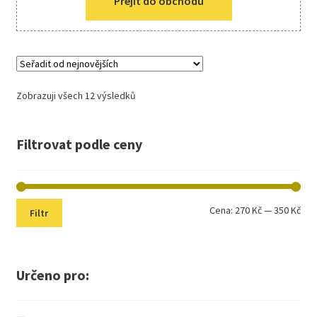
Přejít do obchodu
Zobrazuji všech 12 výsledků
Filtrovat podle ceny
Min
Max
Cena:
270 Kč
—
350 Kč
Filtr
cen
cen
Určeno pro: