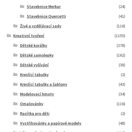
Stavebnice Merkur
(24)
Stavebnice Quercetti
(41)
Živé a vzdělávací sady
(116)
Kreativní tvoření
(1155)
Dětské korálky
(278)
Dětské samolepky
(162)
Dětské vyšívání
(38)
Kreslící tabulky
(2)
Kreslící tabulky a šablony
(43)
Modelovací hmoty
(34)
Omalovánky
(116)
Razítka pro děti
(2)
Vystřihovánky a papírové modely
(48)