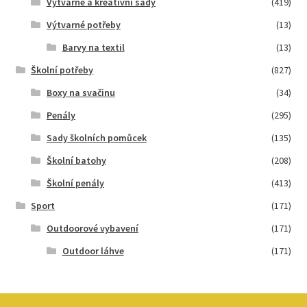
Výtvarné a kreativní sady
(419)
Výtvarné potřeby
(13)
Barvy na textil
(13)
Školní potřeby
(827)
Boxy na svačinu
(34)
Penály
(295)
Sady školních pomůcek
(135)
Školní batohy
(208)
Školní penály
(413)
Sport
(171)
Outdoorové vybavení
(171)
Outdoor láhve
(171)