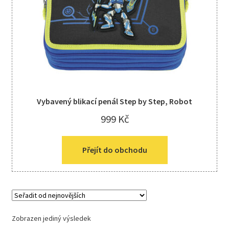
Kreativní tvoření
child
menu
Vybavený blikací penál Step by Step, Robot
999
Kč
Přejít do obchodu
Zobrazen jediný výsledek