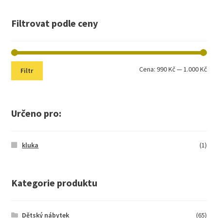
Filtrovat podle ceny
Min
Max
Cena:
990 Kč
—
1.000 Kč
Filtr
cen
cen
Určeno pro:
kluka
(1)
Kategorie produktu
Dětský nábytek
(65)