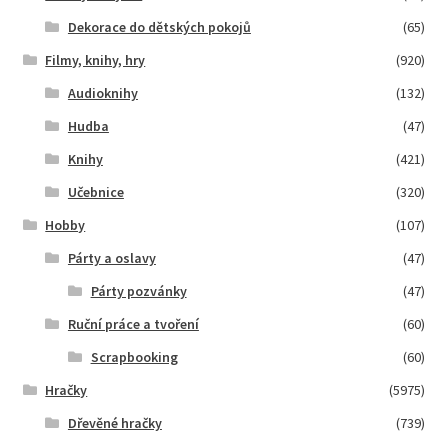
Dekorace do dětských pokojů
(65)
Filmy, knihy, hry
(920)
Audioknihy
(132)
Hudba
(47)
Knihy
(421)
Učebnice
(320)
Hobby
(107)
Párty a oslavy
(47)
Párty pozvánky
(47)
Ruční práce a tvoření
(60)
Scrapbooking
(60)
Hračky
(5975)
Dřevěné hračky
(739)