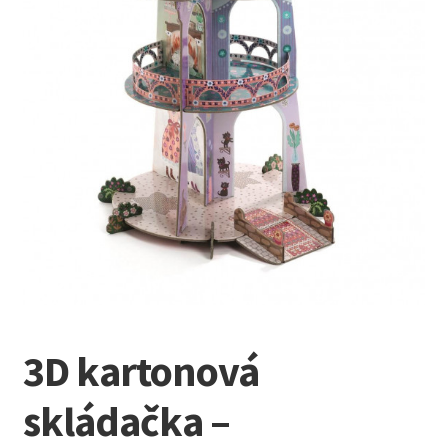
Kreativní tvoření
child
menu
3D kartonová
skládačka –