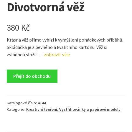
Divotvorná věž
380
Kč
Krásná věž přímo vybízí k vymýšlení pohádkových příběhů.
Skládačka je z pevného a kvalitního kartonu. Věž si
zvládnou složit …
zobrazit více
Přejít do obchodu
Katalogové číslo:
4144
Kategorie:
Kreativní tvoření
,
Vystřihovánky a papírové modely