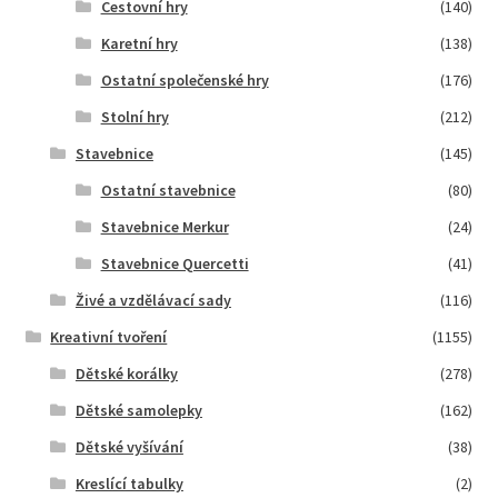
Cestovní hry
(140)
Karetní hry
(138)
Ostatní společenské hry
(176)
Stolní hry
(212)
Stavebnice
(145)
Ostatní stavebnice
(80)
Stavebnice Merkur
(24)
Stavebnice Quercetti
(41)
Živé a vzdělávací sady
(116)
Kreativní tvoření
(1155)
Dětské korálky
(278)
Dětské samolepky
(162)
Dětské vyšívání
(38)
Kreslící tabulky
(2)