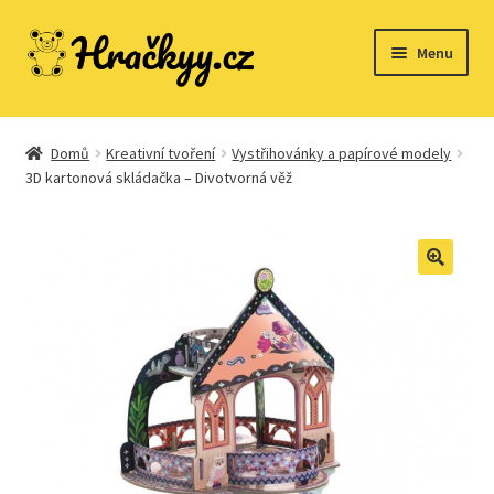
Přeskočit
Přejít
Menu
na
k
navigaci
obsahu
webu
Domů
Domů
Kreativní tvoření
Vystřihovánky a papírové modely
3D kartonová skládačka – Divotvorná věž
Dřevěné hračky
Expand
Společenské hry
child
menu
Expand
Stavebnice
child
menu
Expand