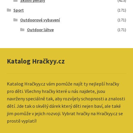
Školní penály
(413)
Sport
(171)
Outdoorové vybavení
(171)
Outdoor láhve
(171)
Katalog Hračkyy.cz
Katalog
Hračkyy.cz vám pomůže najít ty nejlepší hračky
pro děti. Všechny hračky které u nás najdete, jsou
navrženy speciálně tak, aby rozvíjely schopnosti a znalosti
dětí. Jde tak o skvělý dárek který děti nejen baví, ale také
jim pomůže v jejich rozvoji. Vybrat hračky na Hračkyy.cz se
prostě vyplatí!