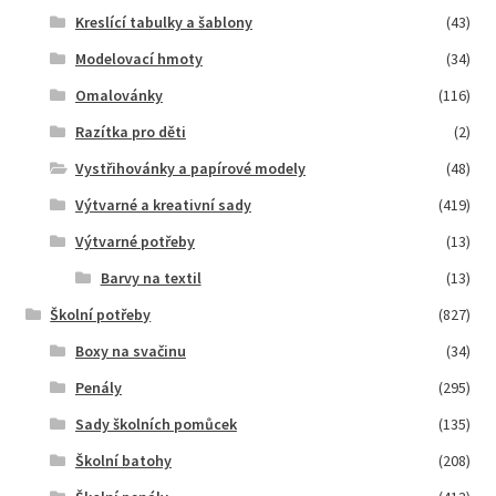
Kreslící tabulky a šablony
(43)
Modelovací hmoty
(34)
Omalovánky
(116)
Razítka pro děti
(2)
Vystřihovánky a papírové modely
(48)
Výtvarné a kreativní sady
(419)
Výtvarné potřeby
(13)
Barvy na textil
(13)
Školní potřeby
(827)
Boxy na svačinu
(34)
Penály
(295)
Sady školních pomůcek
(135)
Školní batohy
(208)