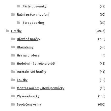
Párty pozvánky
(47)
Ruční práce a tvoření
(60)
Scrapbooking
(60)
Hračky
(5975)
Dřevěné hračky
(739)
Hlavolamy
(49)
Hry na profese
(4)
Hudební nástroje pro děti
(49)
Interaktivní hračky
(41)
Loutky
(30)
Montessori smyslové pomůcky
(16)
Plyšové hračky
(150)
Společenské hry
(666)