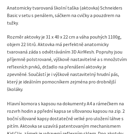
Anatomicky tvarovaná školní taška (aktovka) Schneiders
Basic v setu s penálem, sáčkem na cvičky a pouzdrem na
tužky.
Rozměr aktovky je 31 x 40 x 22 cm a váha pouhých 1100g,
objem 22 litrů. Aktovka má perfektně anatomicky
tvarovaná záda s odvětráváním 3D AirMesh. Popruhy jsou
příjemně polstrované, výškově nastavitelné a s množstvím
reflexních prvků, držadlo na přenášení aktovky je
zpevněné. Součástí je i výškově nastavitelný hrudní pás,
který je ideálním pomocníkem zejména pro drobnější
školáky.
Hlavní komora s kapsou na dokumenty A4 a rámečkem na
rozvrh hodin a ppřední kapsa se síťovanou kapsou na zip. 2
boční síťované kapsy dostatečně velké pro uložení láhve s
pitím. Aktovka se uzavírá patentovaným mechanismem
Kid Clix, zámek je vybavený reflexním sklem. Dno akotvky