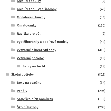
Kreslící tabulky
(2)
Kreslící tabulky a šablony
(43)
Modelovací hmoty
(34)
Omalovánky
(116)
Razítka pro děti
(2)
Vystřihovánky a papírové modely
(48)
Výtvarné a kreativní sady
(419)
Výtvarné potřeby
(13)
Barvy na textil
(13)
Školní potřeby
(827)
Boxy na svačinu
(34)
Penály
(295)
Sady školních pomůcek
(135)
Školní batohy
(208)