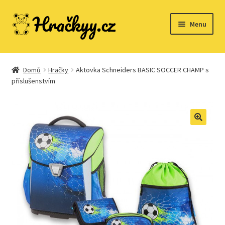
Přeskočit
Přejít
Menu
na
k
navigaci
obsahu
webu
Domů
Domů
Hračky
Aktovka Schneiders BASIC SOCCER CHAMP s
příslušenstvím
Dřevěné hračky
Expand
Společenské hry
child
menu
Expand
Stavebnice
child
menu
Expand