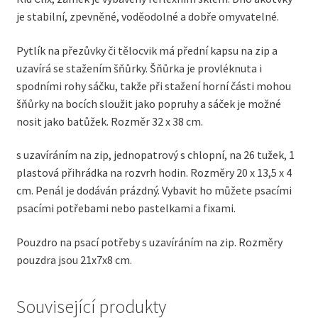
je stabilní, zpevněné, voděodolné a dobře omyvatelné.
Pytlík na přezůvky či tělocvik má přední kapsu na zip a
uzavírá se stažením šňůrky. Šňůrka je provléknuta i
spodními rohy sáčku, takže při stažení horní části mohou
šňůrky na bocích sloužit jako popruhy a sáček je možné
nosit jako batůžek. Rozměr 32 x 38 cm.
s uzavíráním na zip, jednopatrový s chlopní, na 26 tužek, 1
plastová přihrádka na rozvrh hodin. Rozměry 20 x 13,5 x 4
cm. Penál je dodáván prázdný. Vybavit ho můžete psacími
psacími potřebami nebo pastelkami a fixami.
Pouzdro na psací potřeby s uzavíráním na zip. Rozměry
pouzdra jsou 21x7x8 cm.
Související produkty