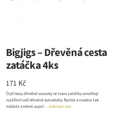
Kreativní tvoření
child
menu
Bigjigs – Dřevěná cesta
zatáčka 4ks
171
Kč
Čtyři kusy dřevěné vozovky ve tvaru zatáčky umožňují
rozšíření vaší dřevěné autodráhy. Rychle a snadno tak
můžete změnit uspoř…
zobrazit více