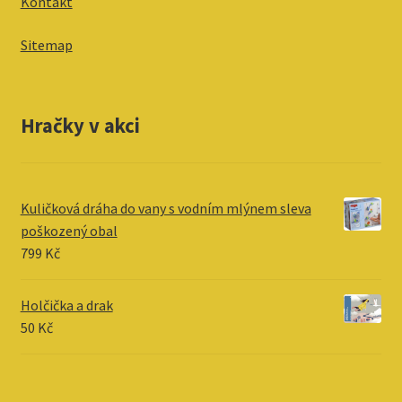
Kontakt
Sitemap
Hračky v akci
Kuličková dráha do vany s vodním mlýnem sleva
poškozený obal
799
Kč
Holčička a drak
50
Kč