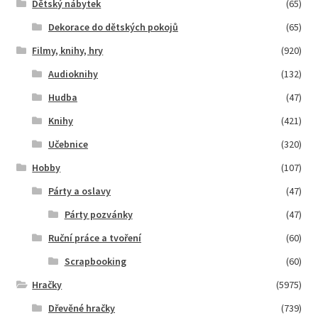
Dětský nábytek
(65)
Dekorace do dětských pokojů
(65)
Filmy, knihy, hry
(920)
Audioknihy
(132)
Hudba
(47)
Knihy
(421)
Učebnice
(320)
Hobby
(107)
Párty a oslavy
(47)
Párty pozvánky
(47)
Ruční práce a tvoření
(60)
Scrapbooking
(60)
Hračky
(5975)
Dřevěné hračky
(739)