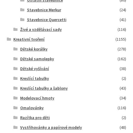
Stavebnice Merkur
(24)
Stavebnice Quercetti
(41)
Živé a vzdělávací sady
(116)
Kreativní tvoření
(1155)
Dětské korálky
(278)
Dětské samolepky
(162)
Dětské vyšívání
(38)
Kreslící tabulky
(2)
Kreslící tabulky a šablony
(43)
Modelovací hmoty
(34)
Omalovánky
(116)
Razítka pro děti
(2)
Vystřihovánky a papírové modely
(48)