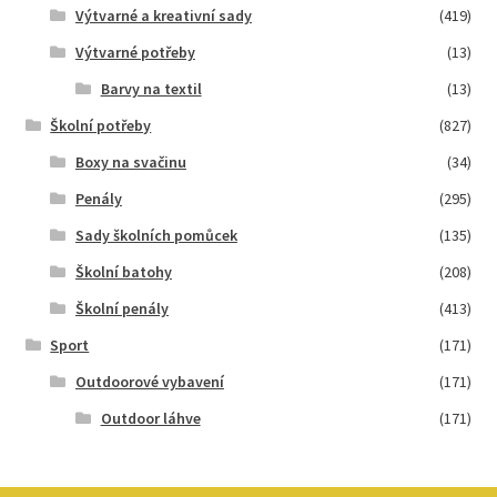
Výtvarné a kreativní sady
(419)
Výtvarné potřeby
(13)
Barvy na textil
(13)
Školní potřeby
(827)
Boxy na svačinu
(34)
Penály
(295)
Sady školních pomůcek
(135)
Školní batohy
(208)
Školní penály
(413)
Sport
(171)
Outdoorové vybavení
(171)
Outdoor láhve
(171)