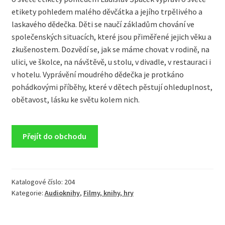
etikety pohledem malého děvčátka a jejího trpělivého a
laskavého dědečka. Děti se naučí základům chování ve
společenských situacích, které jsou přiměřené jejich věku a
zkušenostem. Dozvědí se, jak se máme chovat v rodině, na
ulici, ve školce, na návštěvě, u stolu, v divadle, v restauraci i
v hotelu. Vyprávění moudrého dědečka je protkáno
pohádkovými příběhy, které v dětech pěstují ohleduplnost,
obětavost, lásku ke světu kolem nich.
Přejít do obchodu
Katalogové číslo:
204
Kategorie:
Audioknihy
,
Filmy, knihy, hry