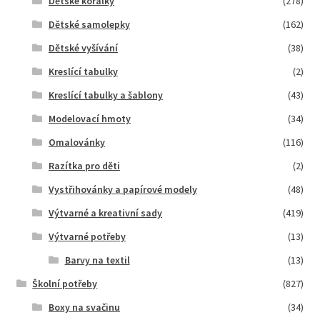
Dětské korálky
(278)
Dětské samolepky
(162)
Dětské vyšívání
(38)
Kreslící tabulky
(2)
Kreslící tabulky a šablony
(43)
Modelovací hmoty
(34)
Omalovánky
(116)
Razítka pro děti
(2)
Vystřihovánky a papírové modely
(48)
Výtvarné a kreativní sady
(419)
Výtvarné potřeby
(13)
Barvy na textil
(13)
Školní potřeby
(827)
Boxy na svačinu
(34)