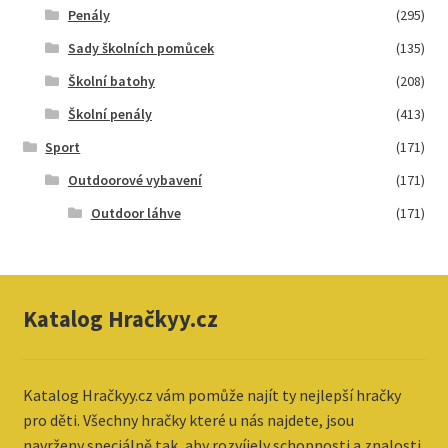
Penály
(295)
Sady školních pomůcek
(135)
Školní batohy
(208)
Školní penály
(413)
Sport
(171)
Outdoorové vybavení
(171)
Outdoor láhve
(171)
Katalog Hračkyy.cz
Katalog
Hračkyy.cz vám pomůže najít ty nejlepší hračky
pro děti. Všechny hračky které u nás najdete, jsou
navrženy speciálně tak, aby rozvíjely schopnosti a znalosti