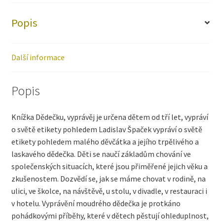
Popis
Další informace
Popis
Knížka Dědečku, vyprávěj je určena dětem od tří let, vypráví
o světě etikety pohledem Ladislav Špaček vypráví o světě
etikety pohledem malého děvčátka a jejího trpělivého a
laskavého dědečka. Děti se naučí základům chování ve
společenských situacích, které jsou přiměřené jejich věku a
zkušenostem. Dozvědí se, jak se máme chovat v rodině, na
ulici, ve školce, na návštěvě, u stolu, v divadle, v restauraci i
v hotelu. Vyprávění moudrého dědečka je protkáno
pohádkovými příběhy, které v dětech pěstují ohleduplnost,