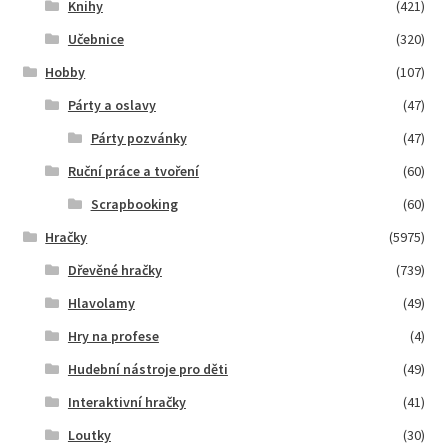
Knihy
(421)
Učebnice
(320)
Hobby
(107)
Párty a oslavy
(47)
Párty pozvánky
(47)
Ruční práce a tvoření
(60)
Scrapbooking
(60)
Hračky
(5975)
Dřevěné hračky
(739)
Hlavolamy
(49)
Hry na profese
(4)
Hudební nástroje pro děti
(49)
Interaktivní hračky
(41)
Loutky
(30)