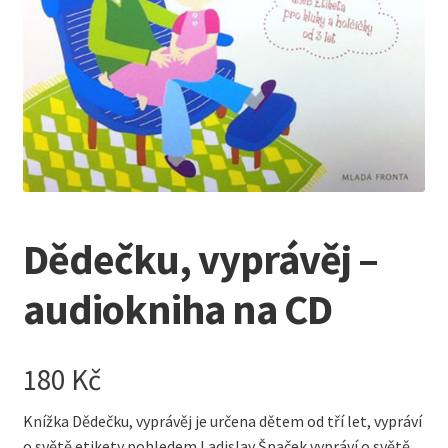
Kreativní tvoření
child
menu
Dědečku, vyprávěj –
audiokniha na CD
180
Kč
Knížka Dědečku, vyprávěj je určena dětem od tří let, vypráví
o světě etikety pohledem Ladislav Špaček vypráví o světě