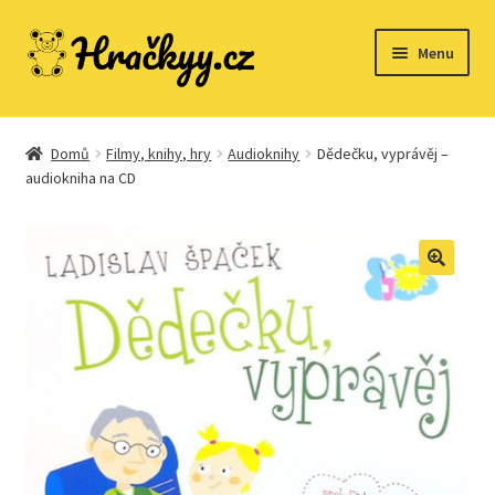
Přeskočit
Přejít
Menu
na
k
navigaci
obsahu
webu
Domů
Domů
Filmy, knihy, hry
Audioknihy
Dědečku, vyprávěj –
audiokniha na CD
Dřevěné hračky
Expand
Společenské hry
child
menu
Expand
Stavebnice
child
menu
Expand