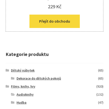
229
Kč
Přejít do obchodu
Kategorie produktu
Dětský nábytek
(65)
Dekorace do dětských pokojů
(65)
Filmy, knihy, hry
(920)
Audioknihy
(132)
Hudba
(47)