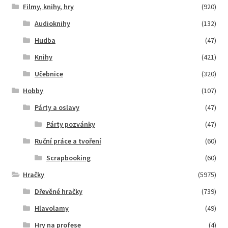
Filmy, knihy, hry
(920)
Audioknihy
(132)
Hudba
(47)
Knihy
(421)
Učebnice
(320)
Hobby
(107)
Párty a oslavy
(47)
Párty pozvánky
(47)
Ruční práce a tvoření
(60)
Scrapbooking
(60)
Hračky
(5975)
Dřevěné hračky
(739)
Hlavolamy
(49)
Hry na profese
(4)