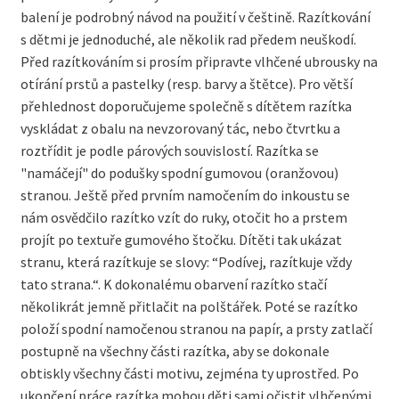
balení je podrobný návod na použití v češtině. Razítkování
s dětmi je jednoduché, ale několik rad předem neuškodí.
Před razítkováním si prosím připravte vlhčené ubrousky na
otírání prstů a pastelky (resp. barvy a štětce). Pro větší
přehlednost doporučujeme společně s dítětem razítka
vyskládat z obalu na nevzorovaný tác, nebo čtvrtku a
roztřídit je podle párových souvislostí. Razítka se
"namáčejí" do podušky spodní gumovou (oranžovou)
stranou. Ještě před prvním namočením do inkoustu se
nám osvědčilo razítko vzít do ruky, otočit ho a prstem
projít po textuře gumového štočku. Dítěti tak ukázat
stranu, která razítkuje se slovy: “Podívej, razítkuje vždy
tato strana.“. K dokonalému obarvení razítko stačí
několikrát jemně přitlačit na polštářek. Poté se razítko
položí spodní namočenou stranou na papír, a prsty zatlačí
postupně na všechny části razítka, aby se dokonale
obtiskly všechny části motivu, zejména ty uprostřed. Po
ukončení práce razítka mohou děti sami očistit vlhčenými