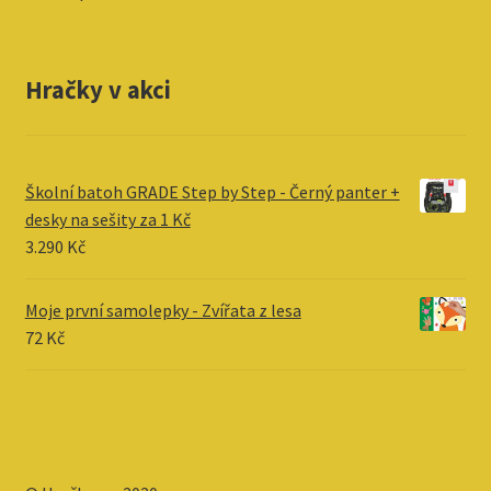
Hračky v akci
Školní batoh GRADE Step by Step - Černý panter +
desky na sešity za 1 Kč
3.290
Kč
Moje první samolepky - Zvířata z lesa
72
Kč