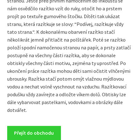
stranou. Ještě před prvním namočením do inkoustu se
nám osvědčilo razítko vzít do ruky, otočit ho a prstem
projít po textuře gumového štočku. Dítěti tak ukázat
stranu, která razítkuje se slovy: “Podívej, razítkuje vždy
tato strana.“. K dokonalému obarvení razítko stačí
několikrát jemně přitlačit na polštářek. Poté se razítko
položí spodní namočenou stranou na papír, a prsty zatlačí
postupně na všechny části razítka, aby se dokonale
obtiskly všechny části motivu, zejména ty uprostřed. Po
ukončení práce razítka mohou děti sami očistit vlhčenými
ubrousky. Razítka stačí potom omýt vlažnou mýdlovou
vodou a nechat volně vyschnout na vzduchu. Razítkovací
podušku vždy zavírejte a odložte víkem dolů. Obtisky lze
dále vybarvovat pastelkami, vodovkami a obrázky dále
dotvářet.
Přejít do obchodu