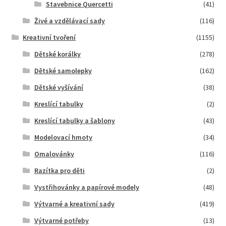
Stavebnice Quercetti
(41)
Živé a vzdělávací sady
(116)
Kreativní tvoření
(1155)
Dětské korálky
(278)
Dětské samolepky
(162)
Dětské vyšívání
(38)
Kreslící tabulky
(2)
Kreslící tabulky a šablony
(43)
Modelovací hmoty
(34)
Omalovánky
(116)
Razítka pro děti
(2)
Vystřihovánky a papírové modely
(48)
Výtvarné a kreativní sady
(419)
Výtvarné potřeby
(13)