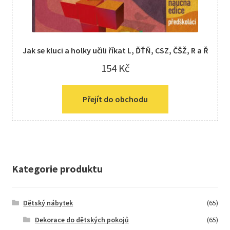
Jak se kluci a holky učili říkat L, ĎŤŇ, CSZ, ČŠŽ, R a Ř
154
Kč
Přejít do obchodu
Kategorie produktu
Dětský nábytek
(65)
Dekorace do dětských pokojů
(65)