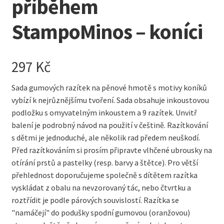
příběhem
StampoMinos – koníci
297
Kč
Sada gumových razítek na pěnové hmotě s motivy koníků
vybízí k nejrůznějšímu tvoření. Sada obsahuje inkoustovou
podložku s omyvatelným inkoustem a 9 razítek. Unvitř
balení je podrobný návod na použití v češtině. Razítkování
s dětmi je jednoduché, ale několik rad předem neuškodí.
Před razítkováním si prosím připravte vlhčené ubrousky na
otírání prstů a pastelky (resp. barvy a štětce). Pro větší
přehlednost doporučujeme společně s dítětem razítka
vyskládat z obalu na nevzorovaný tác, nebo čtvrtku a
roztřídit je podle párových souvislostí. Razítka se
"namáčejí" do podušky spodní gumovou (oranžovou)