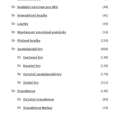
Hudební nástroje pro děti
(49)
Interaktivní hračky
(41)
Loutky
(30)
Montessori smyslové pomůcky
(16)
Plyšové hračky
(150)
Společenské hry
(666)
Cestovní hry
(140)
Karetní hry
(138)
Ostatní společenské hry
(176)
Stolní hry
(212)
Stavebnice
(145)
Ostatní stavebnice
(80)
Stavebnice Merkur
(24)