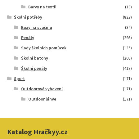
Barvy na textil
(13)
Školní potřeby
(827)
Boxy na svačinu
(34)
Penály
(295)
Sady školních pomůcek
(135)
Školní batohy
(208)
Školní penály
(413)
Sport
(171)
Outdoorové vybavení
(171)
Outdoor láhve
(171)
Katalog Hračkyy.cz