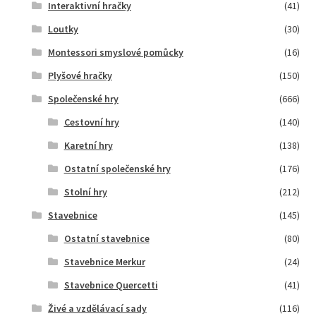
Interaktivní hračky
(41)
Loutky
(30)
Montessori smyslové pomůcky
(16)
Plyšové hračky
(150)
Společenské hry
(666)
Cestovní hry
(140)
Karetní hry
(138)
Ostatní společenské hry
(176)
Stolní hry
(212)
Stavebnice
(145)
Ostatní stavebnice
(80)
Stavebnice Merkur
(24)
Stavebnice Quercetti
(41)
Živé a vzdělávací sady
(116)