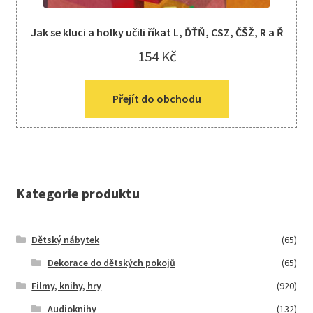
Jak se kluci a holky učili říkat L, ĎŤŇ, CSZ, ČŠŽ, R a Ř
154
Kč
Přejít do obchodu
Kategorie produktu
Dětský nábytek
(65)
Dekorace do dětských pokojů
(65)
Filmy, knihy, hry
(920)
Audioknihy
(132)