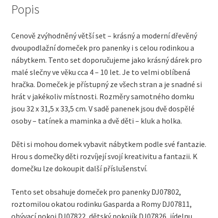
Popis
Cenově zvýhodněný větší set – krásný a moderní dřevěný
dvoupodlažní domeček pro panenky i s celou rodinkou a
nábytkem. Tento set doporučujeme jako krásný dárek pro
malé slečny ve věku cca 4 – 10 let. Je to velmi oblíbená
hračka. Domeček je přístupný ze všech stran a je snadné si
hrát v jakékoliv místnosti. Rozměry samotného domku
jsou 32 x 31,5 x 33,5 cm. V sadě panenek jsou dvě dospělé
osoby – tatínek a maminka a dvě děti – kluk a holka.
Děti si mohou domek vybavit nábytkem podle své fantazie.
Hrou s domečky děti rozvíjejí svojí kreativitu a fantazii. K
domečku lze dokoupit další příslušenství.
Tento set obsahuje domeček pro panenky DJ07802,
roztomilou okatou rodinku Gasparda a Romy DJ07811,
obývací pokoj DJ07822, dětský pokojík DJ07826, jídelnu