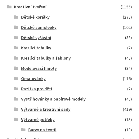
Kreativní tvoření
(1155)
Dětské korálky
(278)
Dětské samolepky
(162)
Dětské vyšívání
(38)
Kreslící tabulky
(2)
Kreslící tabulky a šablony
(43)
Modelovací hmoty
(34)
Omalovánky
(116)
Razítka pro děti
(2)
Vystřihovánky a papírové modely
(48)
Výtvarné a kreativní sady
(419)
Výtvarné potřeby
(13)
Barvy na textil
(13)