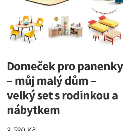
Kreativní tvoření
child
menu
Domeček pro panenky
– můj malý dům –
velký set s rodinkou a
nábytkem
3.580
Kč