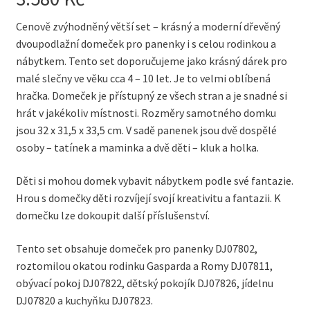
Cenově zvýhodněný větší set – krásný a moderní dřevěný
dvoupodlažní domeček pro panenky i s celou rodinkou a
nábytkem. Tento set doporučujeme jako krásný dárek pro
malé slečny ve věku cca 4 – 10 let. Je to velmi oblíbená
hračka. Domeček je přístupný ze všech stran a je snadné si
hrát v jakékoliv místnosti. Rozměry samotného domku
jsou 32 x 31,5 x 33,5 cm. V sadě panenek jsou dvě dospělé
osoby – tatínek a maminka a dvě děti – kluk a holka.
Děti si mohou domek vybavit nábytkem podle své fantazie.
Hrou s domečky děti rozvíjejí svojí kreativitu a fantazii. K
domečku lze dokoupit další příslušenství.
Tento set obsahuje domeček pro panenky DJ07802,
roztomilou okatou rodinku Gasparda a Romy DJ07811,
obývací pokoj DJ07822, dětský pokojík DJ07826, jídelnu
DJ07820 a kuchyňku DJ07823.