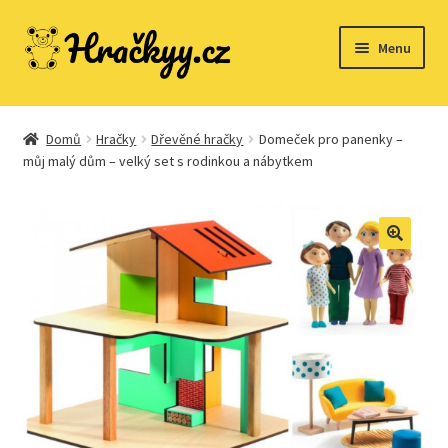
Přeskočit
Přejít
Menu
na
k
navigaci
obsahu
webu
Domů
Domů
Hračky
Dřevěné hračky
Domeček pro panenky –
můj malý dům – velký set s rodinkou a nábytkem
Dřevěné hračky
Expand
Společenské hry
child
menu
Expand
Stavebnice
child
menu
Expand