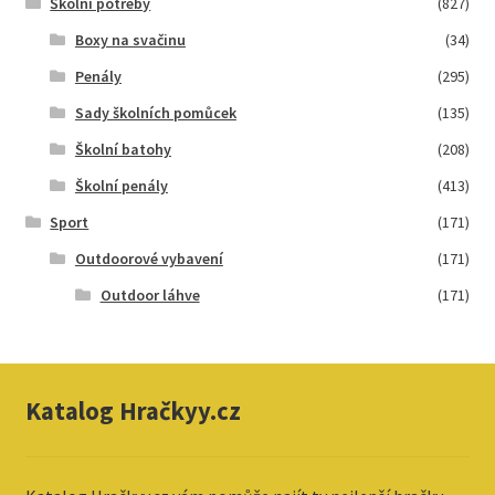
Školní potřeby
(827)
Boxy na svačinu
(34)
Penály
(295)
Sady školních pomůcek
(135)
Školní batohy
(208)
Školní penály
(413)
Sport
(171)
Outdoorové vybavení
(171)
Outdoor láhve
(171)
Katalog Hračkyy.cz