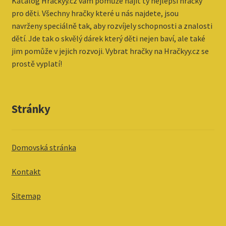
Katalog
Hračkyy.cz vám pomůže najít ty nejlepší hračky
pro děti. Všechny hračky které u nás najdete, jsou
navrženy speciálně tak, aby rozvíjely schopnosti a znalosti
dětí. Jde tak o skvělý dárek který děti nejen baví, ale také
jim pomůže v jejich rozvoji. Vybrat hračky na Hračkyy.cz se
prostě vyplatí!
Stránky
Domovská stránka
Kontakt
Sitemap