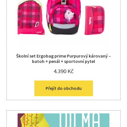
Školní set Ergobag prime Purpurový károvaný –
batoh + penál + sportovní pytel
4.390
Kč
Přejít do obchodu