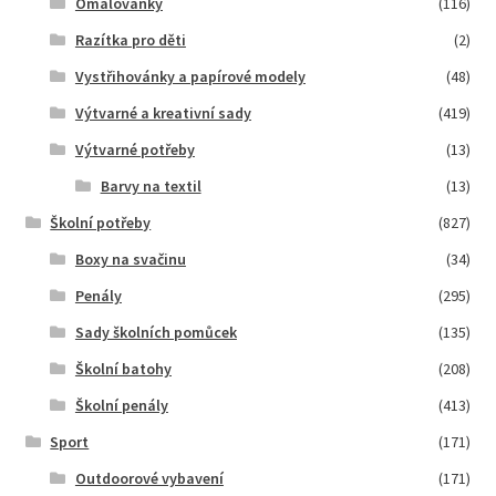
Omalovánky
(116)
Razítka pro děti
(2)
Vystřihovánky a papírové modely
(48)
Výtvarné a kreativní sady
(419)
Výtvarné potřeby
(13)
Barvy na textil
(13)
Školní potřeby
(827)
Boxy na svačinu
(34)
Penály
(295)
Sady školních pomůcek
(135)
Školní batohy
(208)
Školní penály
(413)
Sport
(171)
Outdoorové vybavení
(171)