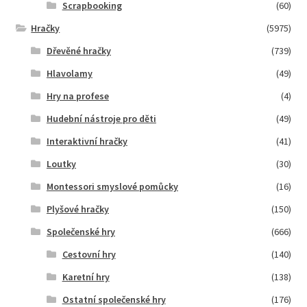
Scrapbooking
(60)
Hračky
(5975)
Dřevěné hračky
(739)
Hlavolamy
(49)
Hry na profese
(4)
Hudební nástroje pro děti
(49)
Interaktivní hračky
(41)
Loutky
(30)
Montessori smyslové pomůcky
(16)
Plyšové hračky
(150)
Společenské hry
(666)
Cestovní hry
(140)
Karetní hry
(138)
Ostatní společenské hry
(176)