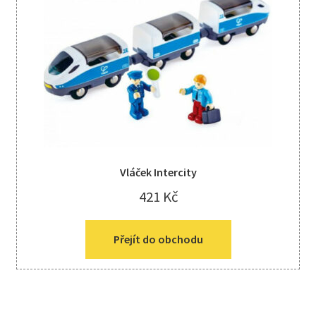
Vláček Intercity
421
Kč
Přejít do obchodu