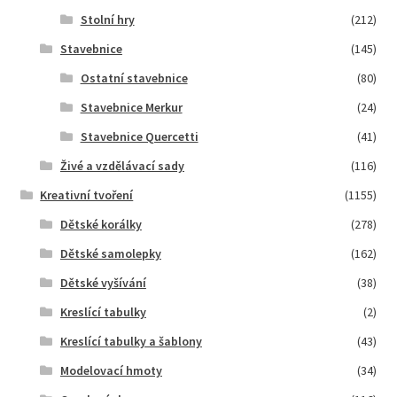
Stolní hry
(212)
Stavebnice
(145)
Ostatní stavebnice
(80)
Stavebnice Merkur
(24)
Stavebnice Quercetti
(41)
Živé a vzdělávací sady
(116)
Kreativní tvoření
(1155)
Dětské korálky
(278)
Dětské samolepky
(162)
Dětské vyšívání
(38)
Kreslící tabulky
(2)
Kreslící tabulky a šablony
(43)
Modelovací hmoty
(34)