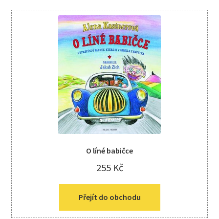
O líné babičce
255
Kč
Přejít do obchodu