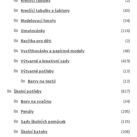
Kreslící tabulky
(2)
Kreslící tabulky a šablony
(43)
Modelovací hmoty
(34)
Omalovánky
(116)
Razítka pro děti
(2)
Vystřihovánky a papírové modely
(48)
Výtvarné a kreativní sady
(419)
Výtvarné potřeby
(13)
Barvy na textil
(13)
Školní potřeby
(827)
Boxy na svačinu
(34)
Penály
(295)
Sady školních pomůcek
(135)
Školní batohy
(208)