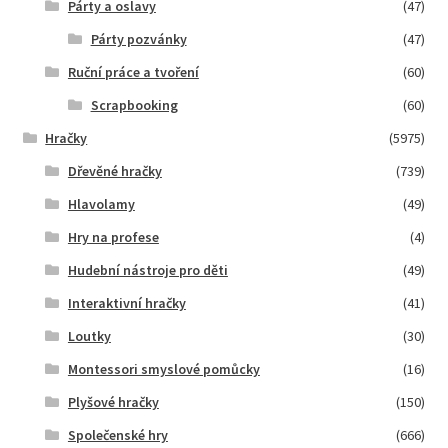
Párty a oslavy
(47)
Párty pozvánky
(47)
Ruční práce a tvoření
(60)
Scrapbooking
(60)
Hračky
(5975)
Dřevěné hračky
(739)
Hlavolamy
(49)
Hry na profese
(4)
Hudební nástroje pro děti
(49)
Interaktivní hračky
(41)
Loutky
(30)
Montessori smyslové pomůcky
(16)
Plyšové hračky
(150)
Společenské hry
(666)