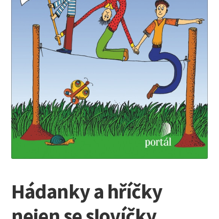
Kreativní tvoření
child
menu
Hádanky a hříčky
nejen se slovíčky