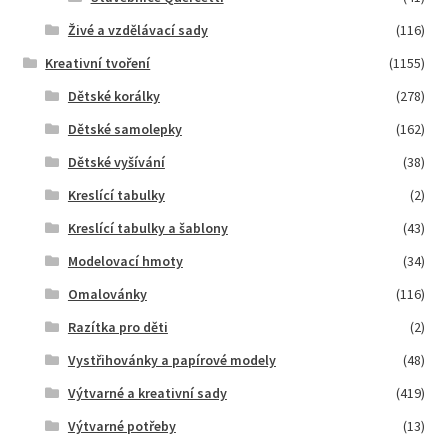
Živé a vzdělávací sady
(116)
Kreativní tvoření
(1155)
Dětské korálky
(278)
Dětské samolepky
(162)
Dětské vyšívání
(38)
Kreslící tabulky
(2)
Kreslící tabulky a šablony
(43)
Modelovací hmoty
(34)
Omalovánky
(116)
Razítka pro děti
(2)
Vystřihovánky a papírové modely
(48)
Výtvarné a kreativní sady
(419)
Výtvarné potřeby
(13)