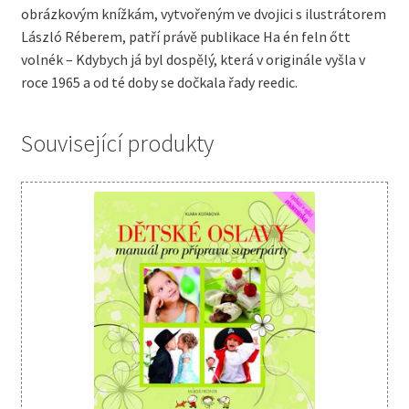
obrázkovým knížkám, vytvořeným ve dvojici s ilustrátorem
László Réberem, patří právě publikace Ha én feln őtt
volnék – Kdybych já byl dospělý, která v originále vyšla v
roce 1965 a od té doby se dočkala řady reedic.
Související produkty