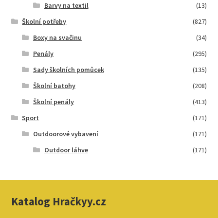
Barvy na textil
(13)
Školní potřeby
(827)
Boxy na svačinu
(34)
Penály
(295)
Sady školních pomůcek
(135)
Školní batohy
(208)
Školní penály
(413)
Sport
(171)
Outdoorové vybavení
(171)
Outdoor láhve
(171)
Katalog Hračkyy.cz