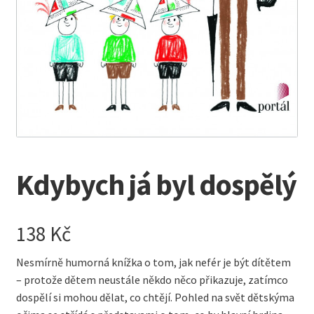
Kreativní tvoření
child
menu
Kdybych já byl dospělý
138
Kč
Nesmírně humorná knížka o tom, jak nefér je být dítětem
– protože dětem neustále někdo něco přikazuje, zatímco
dospělí si mohou dělat, co chtějí. Pohled na svět dětskýma