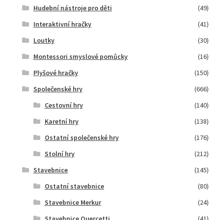
Hudební nástroje pro děti
(49)
Interaktivní hračky
(41)
Loutky
(30)
Montessori smyslové pomůcky
(16)
Plyšové hračky
(150)
Společenské hry
(666)
Cestovní hry
(140)
Karetní hry
(138)
Ostatní společenské hry
(176)
Stolní hry
(212)
Stavebnice
(145)
Ostatní stavebnice
(80)
Stavebnice Merkur
(24)
Stavebnice Quercetti
(41)