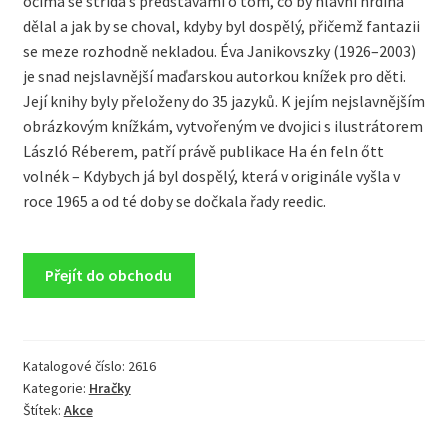
očima se střídá s představami o tom, co by hlavní hrdina
dělal a jak by se choval, kdyby byl dospělý, přičemž fantazii
se meze rozhodně nekladou. Éva Janikovszky (1926–2003)
je snad nejslavnější maďarskou autorkou knížek pro děti.
Její knihy byly přeloženy do 35 jazyků. K jejím nejslavnějším
obrázkovým knížkám, vytvořeným ve dvojici s ilustrátorem
László Réberem, patří právě publikace Ha én feln őtt
volnék – Kdybych já byl dospělý, která v originále vyšla v
roce 1965 a od té doby se dočkala řady reedic.
Přejít do obchodu
Katalogové číslo:
2616
Kategorie:
Hračky
Štítek:
Akce