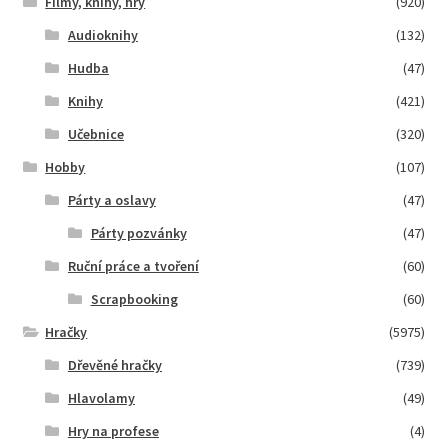
Filmy, knihy, hry
(920)
Audioknihy
(132)
Hudba
(47)
Knihy
(421)
Učebnice
(320)
Hobby
(107)
Párty a oslavy
(47)
Párty pozvánky
(47)
Ruční práce a tvoření
(60)
Scrapbooking
(60)
Hračky
(5975)
Dřevěné hračky
(739)
Hlavolamy
(49)
Hry na profese
(4)