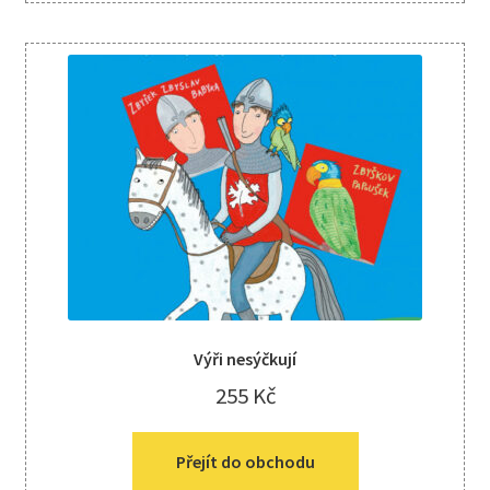
Výři nesýčkují
255
Kč
Přejít do obchodu