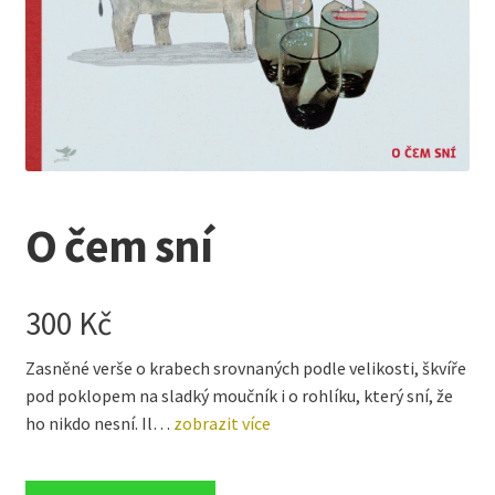
Kreativní tvoření
child
menu
O čem sní
300
Kč
Zasněné verše o krabech srovnaných podle velikosti, škvíře
pod poklopem na sladký moučník i o rohlíku, který sní, že
ho nikdo nesní. Il…
zobrazit více