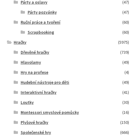
Párty a oslavy
(47)
Párty pozvánky
(47)
Ruční práce a tvoření
(60)
Scrapbooking
(60)
Hračky
(5975)
Dřevěné hračky
(739)
Hlavolamy
(49)
Hry na profese
(4)
Hudební nástroje pro děti
(49)
Interaktivní hračky
(41)
Loutky
(30)
Montessori smyslové pomůcky
(16)
Plyšové hračky
(150)
Společenské hry
(666)