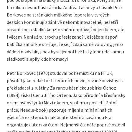
pod poklopem na sladký moučník i o rohlíku, který sní, že
ho nikdo nesní. Ilustrátorka Andrea Tachezy a básník Petr
Borkovec na stránkách měkkého leporela v tvrdých
deskách kombinují zdánlivě nekombinovatelné, nešetří
absurditou a sladké kouzlo snění dopřávají nejen lidem, ale
i věcem. Není už tu trochu přeslazeno? Ještěže si aspoň
babička zahořkle stěžuje, že se jí zdají samé voloviny, jen o
dědovi nikdy nic, jinak by se jednotlivé listy leporela samou
sladkostí slepily k dohromady!
Petr Borkovec (1970) studoval bohemistiku na FF UK,
působil jako redaktor Literárních novin, revue Souvislosti a
překladatel z ruštiny. Za ranou básnickou sbírku Ochoz
(1994) získal Cenu Jiřího Ortena. Jako přírodní a křesťansky
orientovaný lyrik (Mezi oknem, stolem a postelí, Polní
práce, Needle-book) pozoruje míjení a míhání našich
všedních existencí. S nakladatelstvím a kavárnou Fra
organizuje autorská čtení. Nejmenší čtenáře poprvé oslovil
veršovaným leporelem Všechno je to na zahradě (2012).