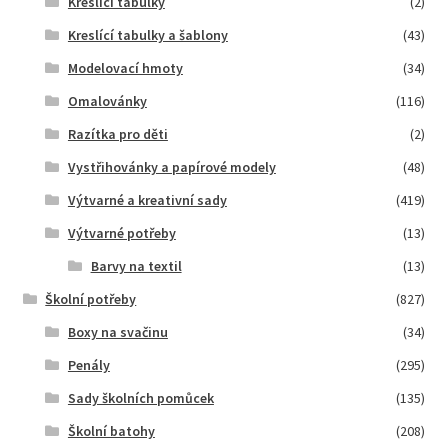
Kreslící tabulky
(2)
Kreslící tabulky a šablony
(43)
Modelovací hmoty
(34)
Omalovánky
(116)
Razítka pro děti
(2)
Vystřihovánky a papírové modely
(48)
Výtvarné a kreativní sady
(419)
Výtvarné potřeby
(13)
Barvy na textil
(13)
Školní potřeby
(827)
Boxy na svačinu
(34)
Penály
(295)
Sady školních pomůcek
(135)
Školní batohy
(208)