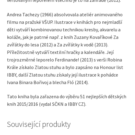
Andrea Tachezy (1966) absolvovala ateliér animovaného
filmu na pražské VŠUP. Ilustrace v knihách pro nejmladší
děti vytváří kombinovanou technikou kresby, akvarelu a
koláže, jak je patrné např. z knih Zuzany Kovaříkové Za
zvířátky do lesa (2012) a Za zvířátky k vodě (2013).
Příležitostně vytváří textilní hračky a kalendáře. Její
trojrozměrné leporelo Ferdinande! (2013) s verši Robina
Krále získalo Zlatou stuhu a bylo zapsáno na Honour list
IBBY, další Zlatou stuhu získaly její ilustrace k pohádce
Ivana Binara Bořivoj a blecha Fló (2014).
Tato kniha byla zařazena do výběru 51 nejlepších dětských
knih 2015/2016 (vydal SČKN a IBBY CZ).
Související produkty