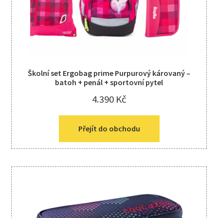
Školní set Ergobag prime Purpurový károvaný –
batoh + penál + sportovní pytel
4.390
Kč
Přejít do obchodu