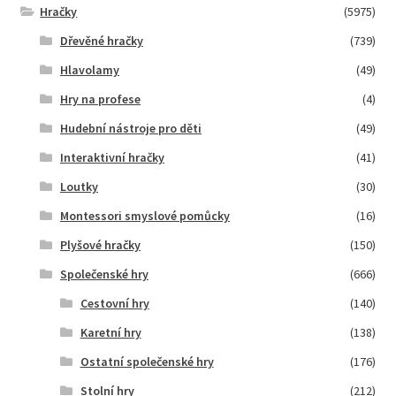
Hračky
(5975)
Dřevěné hračky
(739)
Hlavolamy
(49)
Hry na profese
(4)
Hudební nástroje pro děti
(49)
Interaktivní hračky
(41)
Loutky
(30)
Montessori smyslové pomůcky
(16)
Plyšové hračky
(150)
Společenské hry
(666)
Cestovní hry
(140)
Karetní hry
(138)
Ostatní společenské hry
(176)
Stolní hry
(212)