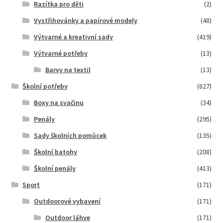
Razítka pro děti
(2)
Vystřihovánky a papírové modely
(48)
Výtvarné a kreativní sady
(419)
Výtvarné potřeby
(13)
Barvy na textil
(13)
Školní potřeby
(827)
Boxy na svačinu
(34)
Penály
(295)
Sady školních pomůcek
(135)
Školní batohy
(208)
Školní penály
(413)
Sport
(171)
Outdoorové vybavení
(171)
Outdoor láhve
(171)