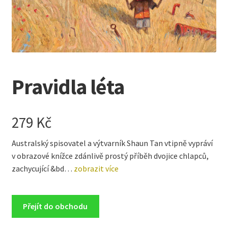
Kreativní tvoření
child
menu
Pravidla léta
279
Kč
Australský spisovatel a výtvarník Shaun Tan vtipně vypráví
v obrazové knížce zdánlivě prostý příběh dvojice chlapců,
zachycující &bd…
zobrazit více
Přejít do obchodu