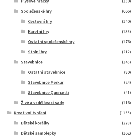
Plyšové hračky
(150)
Společenské hry
(666)
Cestovní hry
(140)
Karetní hry
(138)
Ostatní společenské hry
(176)
Stolní hry
(212)
Stavebnice
(145)
Ostatní stavebnice
(80)
Stavebnice Merkur
(24)
Stavebnice Quercetti
(41)
Živé a vzdělávací sady
(116)
Kreativní tvoření
(1155)
Dětské korálky
(278)
Dětské samolepky
(162)