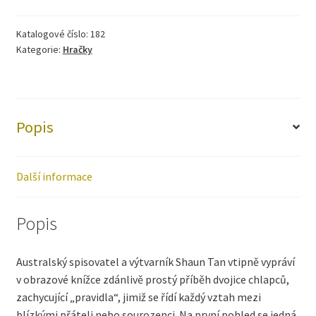
Katalogové číslo:
182
Kategorie:
Hračky
Popis
Další informace
Popis
Australský spisovatel a výtvarník Shaun Tan vtipně vypráví
v obrazové knížce zdánlivě prostý příběh dvojice chlapců,
zachycující „pravidla“, jimiž se řídí každý vztah mezi
blízkými přáteli nebo sourozenci. Na první pohled se jedná