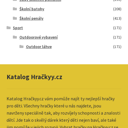
Školní batohy
(208)
Školní penály
(413)
Sport
(171)
Outdoorové vybavení
(171)
Outdoor láhve
(171)
Katalog Hračkyy.cz
Katalog
Hračkyy.cz vám pomůže najít ty nejlepší hračky
pro děti. Všechny hračky které u nás najdete, jsou
navrženy speciálně tak, aby rozvíjely schopnosti a znalosti
dětí. Jde tak o skvělý dárek který děti nejen baví, ale také
jim pomůže v jejich rozvoji. Vybrat hračky na Hračkyy.cz se