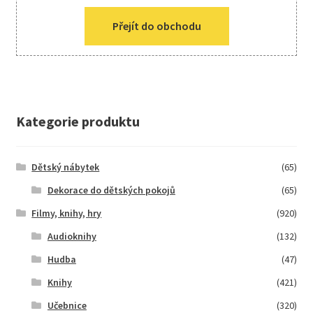
Přejít do obchodu
Kategorie produktu
Dětský nábytek
(65)
Dekorace do dětských pokojů
(65)
Filmy, knihy, hry
(920)
Audioknihy
(132)
Hudba
(47)
Knihy
(421)
Učebnice
(320)