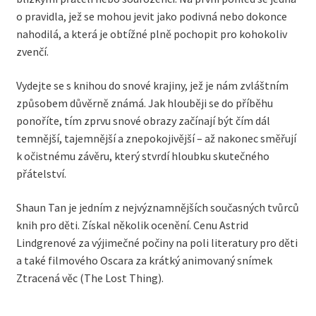
o pravidla, jež se mohou jevit jako podivná nebo dokonce
nahodilá, a která je obtížné plně pochopit pro kohokoliv
zvenčí.
Vydejte se s knihou do snové krajiny, jež je nám zvláštním
způsobem důvěrně známá. Jak hlouběji se do příběhu
ponoříte, tím zprvu snové obrazy začínají být čím dál
temnější, tajemnější a znepokojivější – až nakonec směřují
k očistnému závěru, který stvrdí hloubku skutečného
přátelství.
Shaun Tan je jedním z nejvýznamnějších současných tvůrců
knih pro děti. Získal několik ocenění. Cenu Astrid
Lindgrenové za výjimečné počiny na poli literatury pro děti
a také filmového Oscara za krátký animovaný snímek
Ztracená věc (The Lost Thing).