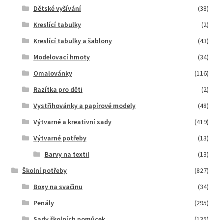
Dětské vyšívání
(38)
Kreslící tabulky
(2)
Kreslící tabulky a šablony
(43)
Modelovací hmoty
(34)
Omalovánky
(116)
Razítka pro děti
(2)
Vystřihovánky a papírové modely
(48)
Výtvarné a kreativní sady
(419)
Výtvarné potřeby
(13)
Barvy na textil
(13)
Školní potřeby
(827)
Boxy na svačinu
(34)
Penály
(295)
Sady školních pomůcek
(135)