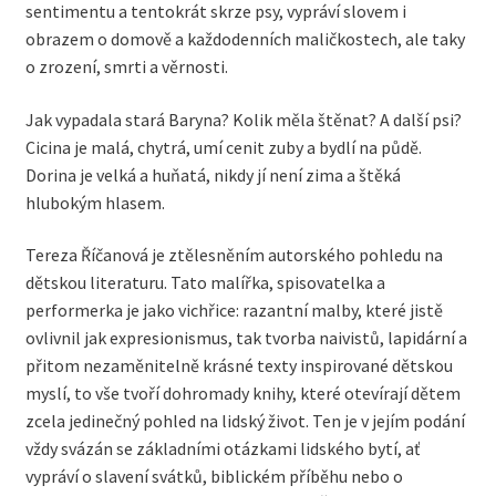
sentimentu a tentokrát skrze psy, vypráví slovem i
obrazem o domově a každodenních maličkostech, ale taky
o zrození, smrti a věrnosti.
Jak vypadala stará Baryna? Kolik měla štěnat? A další psi?
Cicina je malá, chytrá, umí cenit zuby a bydlí na půdě.
Dorina je velká a huňatá, nikdy jí není zima a štěká
hlubokým hlasem.
Tereza Říčanová je ztělesněním autorského pohledu na
dětskou literaturu. Tato malířka, spisovatelka a
performerka je jako vichřice: razantní malby, které jistě
ovlivnil jak expresionismus, tak tvorba naivistů, lapidární a
přitom nezaměnitelně krásné texty inspirované dětskou
myslí, to vše tvoří dohromady knihy, které otevírají dětem
zcela jedinečný pohled na lidský život. Ten je v jejím podání
vždy svázán se základními otázkami lidského bytí, ať
vypráví o slavení svátků, biblickém příběhu nebo o