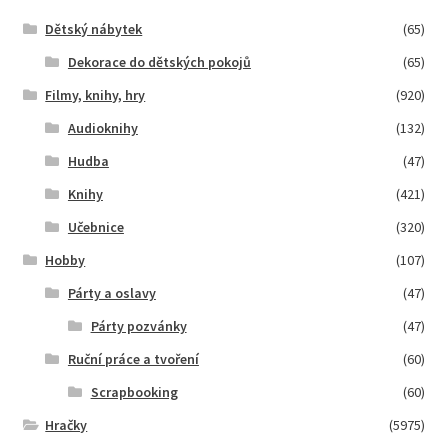
Dětský nábytek
(65)
Dekorace do dětských pokojů
(65)
Filmy, knihy, hry
(920)
Audioknihy
(132)
Hudba
(47)
Knihy
(421)
Učebnice
(320)
Hobby
(107)
Párty a oslavy
(47)
Párty pozvánky
(47)
Ruční práce a tvoření
(60)
Scrapbooking
(60)
Hračky
(5975)