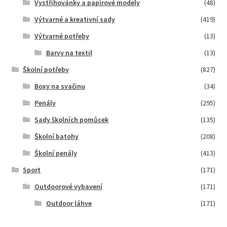
Vystřihovánky a papírové modely
(48)
Výtvarné a kreativní sady
(419)
Výtvarné potřeby
(13)
Barvy na textil
(13)
Školní potřeby
(827)
Boxy na svačinu
(34)
Penály
(295)
Sady školních pomůcek
(135)
Školní batohy
(208)
Školní penály
(413)
Sport
(171)
Outdoorové vybavení
(171)
Outdoor láhve
(171)