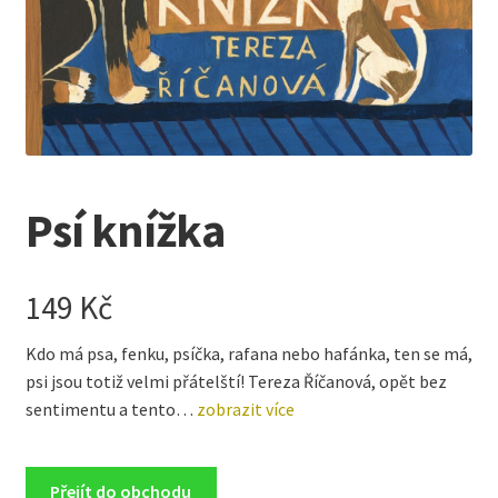
Kreativní tvoření
child
menu
Psí knížka
149
Kč
Kdo má psa, fenku, psíčka, rafana nebo hafánka, ten se má,
psi jsou totiž velmi přátelští! Tereza Říčanová, opět bez
sentimentu a tento…
zobrazit více
Přejít do obchodu