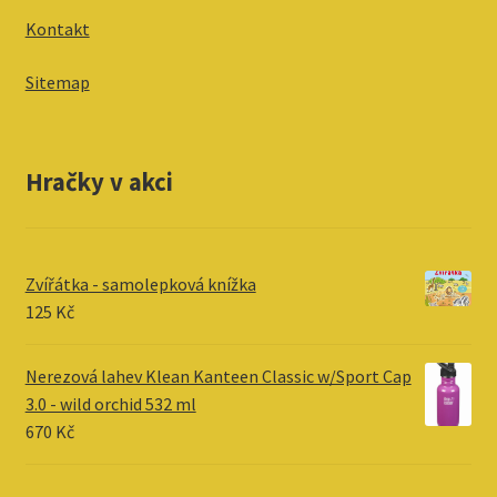
Kontakt
Sitemap
Hračky v akci
Zvířátka - samolepková knížka
125
Kč
Nerezová lahev Klean Kanteen Classic w/Sport Cap
3.0 - wild orchid 532 ml
670
Kč