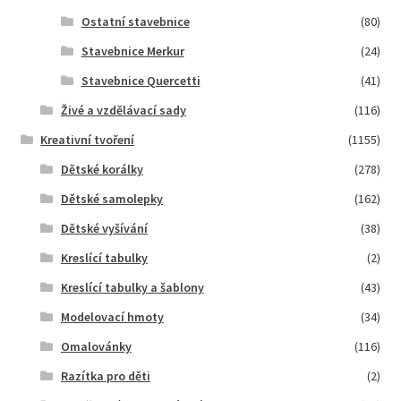
Ostatní stavebnice
(80)
Stavebnice Merkur
(24)
Stavebnice Quercetti
(41)
Živé a vzdělávací sady
(116)
Kreativní tvoření
(1155)
Dětské korálky
(278)
Dětské samolepky
(162)
Dětské vyšívání
(38)
Kreslící tabulky
(2)
Kreslící tabulky a šablony
(43)
Modelovací hmoty
(34)
Omalovánky
(116)
Razítka pro děti
(2)