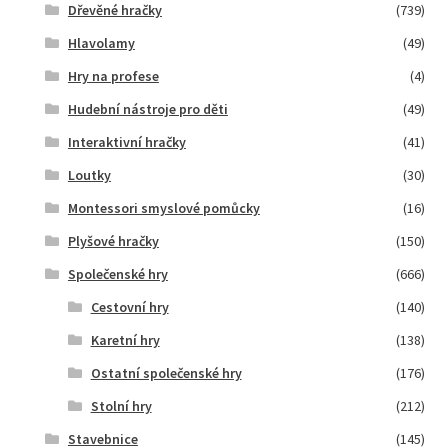
Dřevěné hračky
(739)
Hlavolamy
(49)
Hry na profese
(4)
Hudební nástroje pro děti
(49)
Interaktivní hračky
(41)
Loutky
(30)
Montessori smyslové pomůcky
(16)
Plyšové hračky
(150)
Společenské hry
(666)
Cestovní hry
(140)
Karetní hry
(138)
Ostatní společenské hry
(176)
Stolní hry
(212)
Stavebnice
(145)