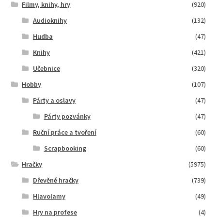
Filmy, knihy, hry
(920)
Audioknihy
(132)
Hudba
(47)
Knihy
(421)
Učebnice
(320)
Hobby
(107)
Párty a oslavy
(47)
Párty pozvánky
(47)
Ruční práce a tvoření
(60)
Scrapbooking
(60)
Hračky
(5975)
Dřevěné hračky
(739)
Hlavolamy
(49)
Hry na profese
(4)