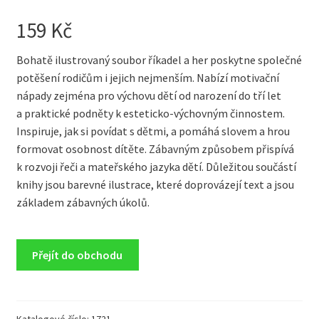
159
Kč
Bohatě ilustrovaný soubor říkadel a her poskytne společné
potěšení rodičům i jejich nejmenším. Nabízí motivační
nápady zejména pro výchovu dětí od narození do tří let
a praktické podněty k esteticko-výchovným činnostem.
Inspiruje, jak si povídat s dětmi, a pomáhá slovem a hrou
formovat osobnost dítěte. Zábavným způsobem přispívá
k rozvoji řeči a mateřského jazyka dětí. Důležitou součástí
knihy jsou barevné ilustrace, které doprovázejí text a jsou
základem zábavných úkolů.
Přejít do obchodu