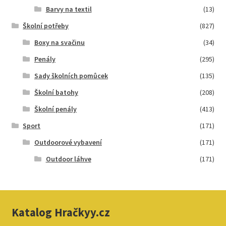
Barvy na textil
(13)
Školní potřeby
(827)
Boxy na svačinu
(34)
Penály
(295)
Sady školních pomůcek
(135)
Školní batohy
(208)
Školní penály
(413)
Sport
(171)
Outdoorové vybavení
(171)
Outdoor láhve
(171)
Katalog Hračkyy.cz