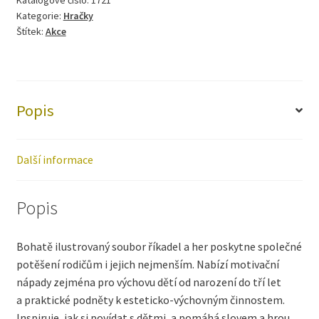
Katalogové číslo:
1721
Kategorie:
Hračky
Štítek:
Akce
Popis
Další informace
Popis
Bohatě ilustrovaný soubor říkadel a her poskytne společné
potěšení rodičům i jejich nejmenším. Nabízí motivační
nápady zejména pro výchovu dětí od narození do tří let
a praktické podněty k esteticko-výchovným činnostem.
Inspiruje, jak si povídat s dětmi, a pomáhá slovem a hrou