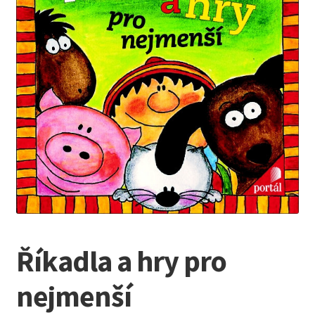
Kreativní tvoření
child
menu
Říkadla a hry pro
nejmenší