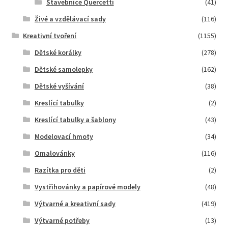
Stavebnice Quercetti
(41)
Živé a vzdělávací sady
(116)
Kreativní tvoření
(1155)
Dětské korálky
(278)
Dětské samolepky
(162)
Dětské vyšívání
(38)
Kreslící tabulky
(2)
Kreslící tabulky a šablony
(43)
Modelovací hmoty
(34)
Omalovánky
(116)
Razítka pro děti
(2)
Vystřihovánky a papírové modely
(48)
Výtvarné a kreativní sady
(419)
Výtvarné potřeby
(13)