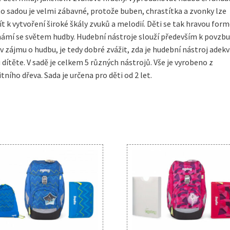
o sadou je velmi zábavné, protože buben, chrastítka a zvonky lze
ít k vytvoření široké škály zvuků a melodií. Děti se tak hravou for
ámí se světem hudby. Hudební nástroje slouží především k povzb
 v zájmu o hudbu, je tedy dobré zvážit, zda je hudební nástroj adekv
 dítěte. V sadě je celkem 5 různých nástrojů. Vše je vyrobeno z
itního dřeva. Sada je určena pro děti od 2 let.