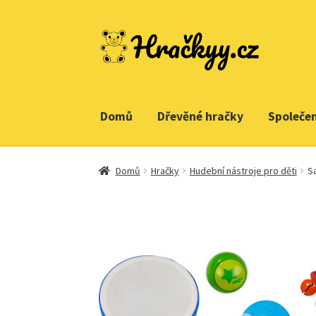
Přeskočit
Přejít
na
k
navigaci
obsahu
webu
Domů
Dřevěné hračky
Společe
Domů
Hračky
Hudební nástroje pro děti
S