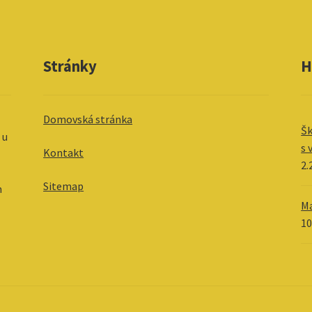
Stránky
H
Domovská stránka
Šk
 u
s 
Kontakt
2.
Sitemap
m
Ma
1