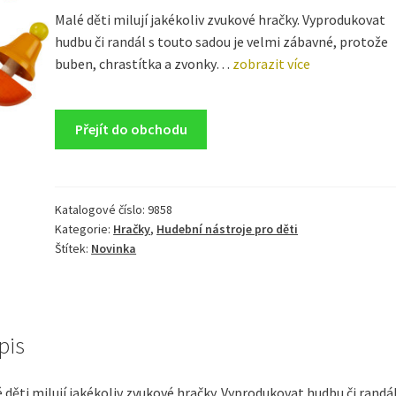
Malé děti milují jakékoliv zvukové hračky. Vyprodukovat
hudbu či randál s touto sadou je velmi zábavné, protože
buben, chrastítka a zvonky…
zobrazit více
Přejít do obchodu
Katalogové číslo:
9858
Kategorie:
Hračky
,
Hudební nástroje pro děti
Štítek:
Novinka
pis
 děti milují jakékoliv zvukové hračky. Vyprodukovat hudbu či randál