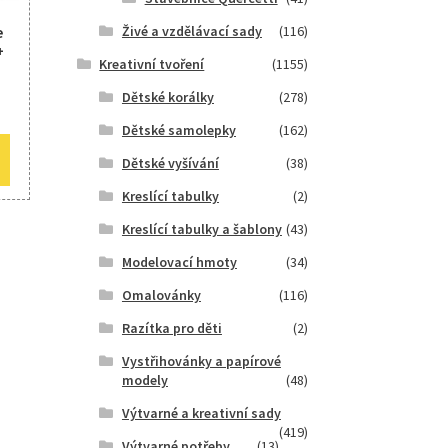
Živé a vzdělávací sady
(116)
e
+
Kreativní tvoření
(1155)
Dětské korálky
(278)
Dětské samolepky
(162)
Dětské vyšívání
(38)
Kreslící tabulky
(2)
Kreslící tabulky a šablony
(43)
Modelovací hmoty
(34)
Omalovánky
(116)
Razítka pro děti
(2)
Vystřihovánky a papírové
modely
(48)
Výtvarné a kreativní sady
(419)
Výtvarné potřeby
(13)