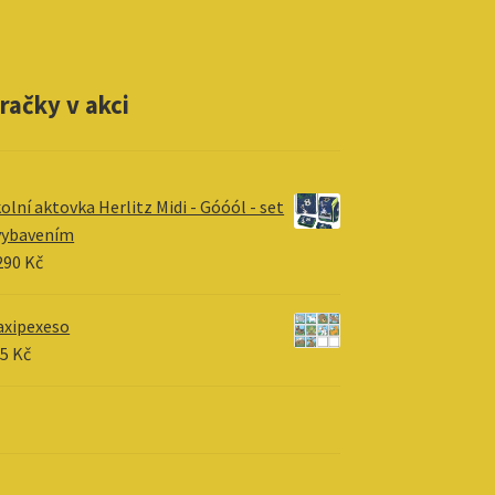
račky v akci
olní aktovka Herlitz Midi - Góóól - set
vybavením
290
Kč
xipexeso
05
Kč