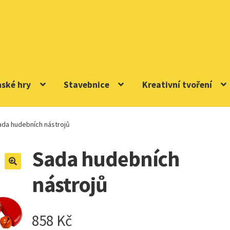
nské hry
Stavebnice
Kreativní tvoření
ada hudebních nástrojů
Sada hudebních
nástrojů
858
Kč