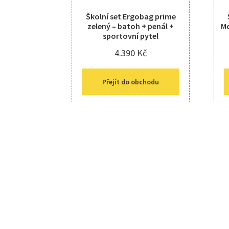
Školní set Ergobag prime
zelený – batoh + penál +
Mo
sportovní pytel
4.390
Kč
Přejít do obchodu