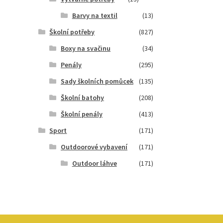
Barvy na textil
(13)
Školní potřeby
(827)
Boxy na svačinu
(34)
Penály
(295)
Sady školních pomůcek
(135)
Školní batohy
(208)
Školní penály
(413)
Sport
(171)
Outdoorové vybavení
(171)
Outdoor láhve
(171)