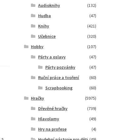
Audioknihy
(132)
Hudba
(47)
Knihy
(421)
Učebnice
(320)
Hobby
(107)
Párty a oslavy
(47)
Párty pozvánky
(47)
Ruční práce a tvoření
(60)
Scrapbooking
(60)
Hračky
(5975)
Dřevěné hračky
(739)
Hlavolamy
(49)
Hry na profese
(4)
 s
Hudební nástroje pro děti
(49)