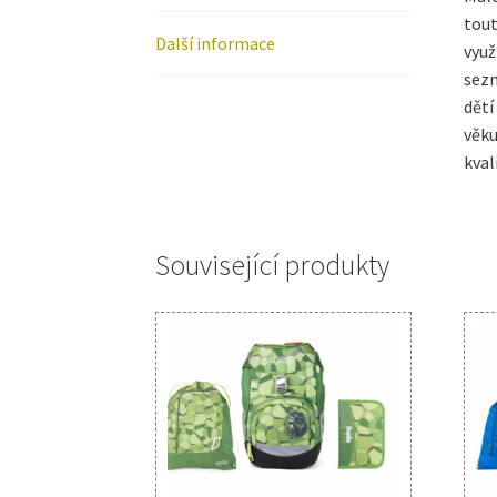
tout
Další informace
využ
sezn
dětí
věku
kval
Související produkty