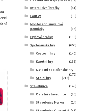
Interaktivní hračky
(41)
mou
Loutky
(30)
uzení
átní
Montessori smyslové
pomůcky
(16)
Plyšové hračky
(150)
Společenské hry
(666)
Cestovní hry
(140)
Karetní hry
(138)
Ostatní společenské hry
(176)
Stolní hry
(212)
Stavebnice
(145)
Ostatní stavebnice
(80)
Stavebnice Merkur
(24)
Stavebnice Quercetti
(41)