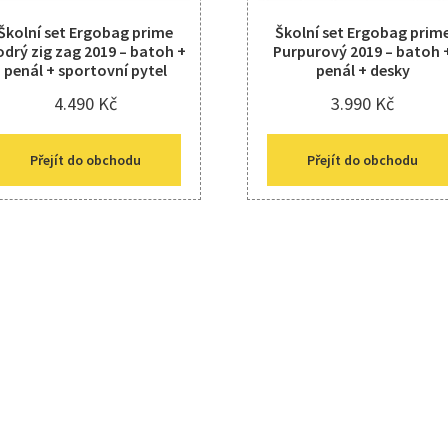
Školní set Ergobag prime
Školní set Ergobag prim
drý zig zag 2019 – batoh +
Purpurový 2019 – batoh 
penál + sportovní pytel
penál + desky
4.490
Kč
3.990
Kč
Přejít do obchodu
Přejít do obchodu