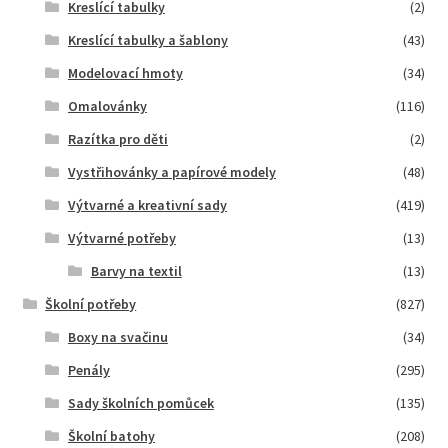
Kreslící tabulky
(2)
Kreslící tabulky a šablony
(43)
Modelovací hmoty
(34)
Omalovánky
(116)
Razítka pro děti
(2)
Vystřihovánky a papírové modely
(48)
Výtvarné a kreativní sady
(419)
Výtvarné potřeby
(13)
Barvy na textil
(13)
Školní potřeby
(827)
Boxy na svačinu
(34)
Penály
(295)
Sady školních pomůcek
(135)
Školní batohy
(208)