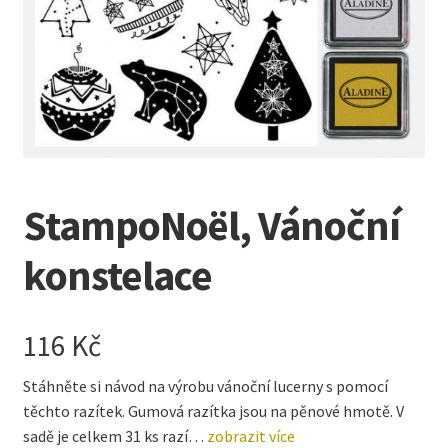
Kreativní tvoření
child
menu
StampoNoël, Vánoční
konstelace
116
Kč
Stáhněte si návod na výrobu vánoční lucerny s pomocí
těchto razítek. Gumová razítka jsou na pěnové hmotě. V
sadě je celkem 31 ks razí…
zobrazit více