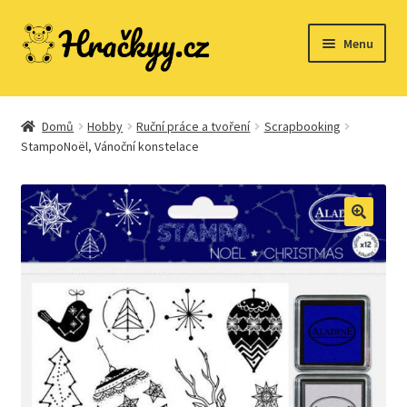
Přeskočit
Přejít
Menu
na
k
navigaci
obsahu
webu
Domů
Domů
Hobby
Ruční práce a tvoření
Scrapbooking
StampoNoël, Vánoční konstelace
Dřevěné hračky
Expand
Společenské hry
child
menu
Expand
Stavebnice
child
menu
Expand