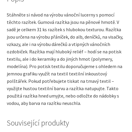
Stáhněte si návod na výrobu vánoční lucerny s pomocí
těchto razítek. Gumová razítka jsou na pěnové hmotě. V
sadě je celkem 31 ks razítek s hlubokou texturou. Razítka
jsou určena na výrobu přáníček, do alb, deníčků, na visačky,
vzkazy, ale i na výrobu dárečků a vtipných vánočních
ozdobiček. Razítka mají hluboký reliéf – hodí se na potisk
textilu, ale i do keramiky a do jiných hmot (polymery,
modelína). Pro potisk textilu doporučujeme s ohledem na
jemnou grafiku využít na textil textilní inkoustový
polštářek. Pokud potřebujete tiskat na tmavý textil –
využijte hustou textilní barvu a razítka natupujte. Takto
použitá razítka hned umyjte, nebo odložte do nádobky s
vodou, aby barva na razítku neuschla.
Související produkty