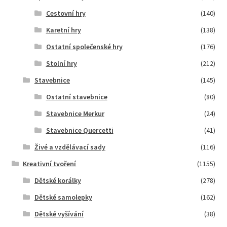
Cestovní hry
(140)
Karetní hry
(138)
Ostatní společenské hry
(176)
Stolní hry
(212)
Stavebnice
(145)
Ostatní stavebnice
(80)
Stavebnice Merkur
(24)
Stavebnice Quercetti
(41)
Živé a vzdělávací sady
(116)
Kreativní tvoření
(1155)
Dětské korálky
(278)
Dětské samolepky
(162)
Dětské vyšívání
(38)