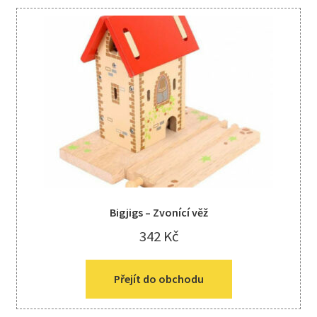
Bigjigs – Zvonící věž
342
Kč
Přejít do obchodu