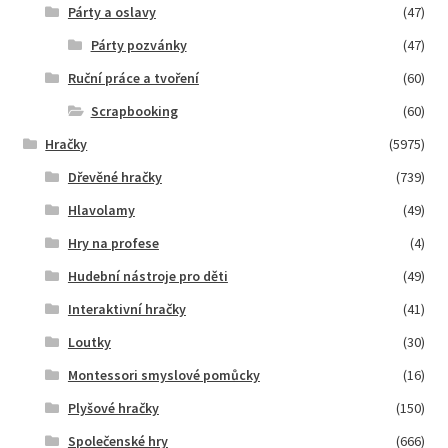
Párty a oslavy
(47)
Párty pozvánky
(47)
Ruční práce a tvoření
(60)
Scrapbooking
(60)
Hračky
(5975)
Dřevěné hračky
(739)
Hlavolamy
(49)
Hry na profese
(4)
Hudební nástroje pro děti
(49)
Interaktivní hračky
(41)
Loutky
(30)
Montessori smyslové pomůcky
(16)
Plyšové hračky
(150)
Společenské hry
(666)