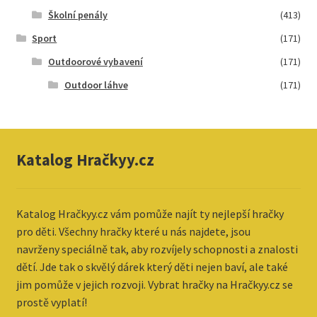
Školní penály
(413)
Sport
(171)
Outdoorové vybavení
(171)
Outdoor láhve
(171)
Katalog Hračkyy.cz
Katalog
Hračkyy.cz vám pomůže najít ty nejlepší hračky
pro děti. Všechny hračky které u nás najdete, jsou
navrženy speciálně tak, aby rozvíjely schopnosti a znalosti
dětí. Jde tak o skvělý dárek který děti nejen baví, ale také
jim pomůže v jejich rozvoji. Vybrat hračky na Hračkyy.cz se
prostě vyplatí!