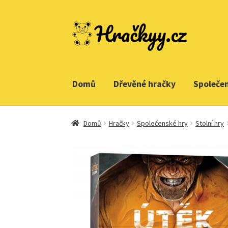
Přeskočit
Přejít
na
k
navigaci
obsahu
webu
Domů
Dřevěné hračky
Společe
Domů
Hračky
Společenské hry
Stolní hry