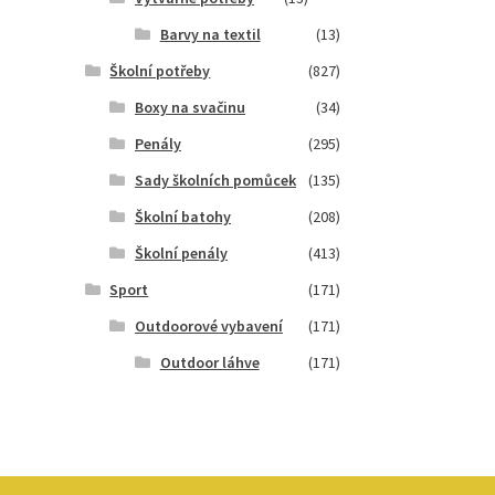
Barvy na textil
(13)
Školní potřeby
(827)
Boxy na svačinu
(34)
Penály
(295)
Sady školních pomůcek
(135)
Školní batohy
(208)
Školní penály
(413)
Sport
(171)
Outdoorové vybavení
(171)
Outdoor láhve
(171)