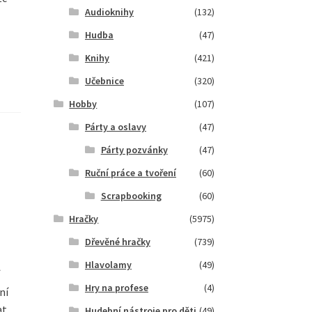
Audioknihy
(132)
Hudba
(47)
Knihy
(421)
Učebnice
(320)
Hobby
(107)
Párty a oslavy
(47)
Párty pozvánky
(47)
Ruční práce a tvoření
(60)
Scrapbooking
(60)
Hračky
(5975)
Dřevěné hračky
(739)
Hlavolamy
(49)
Hry na profese
(4)
ní
at
Hudební nástroje pro děti
(49)