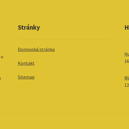
Stránky
H
Domovská stránka
Hu
 u
1
Kontakt
Sitemap
Mů
m
1