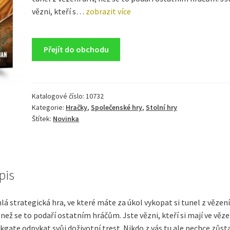
vězni, kteří s…
zobrazit více
Přejít do obchodu
Katalogové číslo:
10732
Kategorie:
Hračky
,
Společenské hry
,
Stolní hry
Štítek:
Novinka
pis
lá strategická hra, ve které máte za úkol vykopat si tunel z vězení
, než se to podaří ostatním hráčům. Jste vězni, kteří si mají ve věze
kgate odpykat svůj doživotní trest. Nikdo z vás tu ale nechce zůst