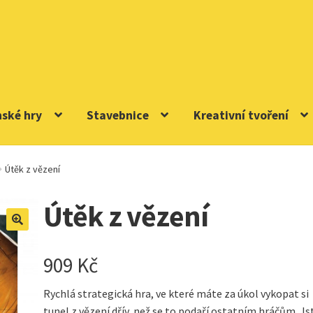
nské hry
Stavebnice
Kreativní tvoření
Útěk z vězení
Útěk z vězení
909
Kč
Rychlá strategická hra, ve které máte za úkol vykopat si
tunel z vězení dřív, než se to podaří ostatním hráčům. Js