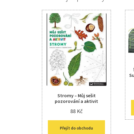
Su
Stromy – Můj sešit
pozorování a aktivit
88
Kč
Přejít do obchodu