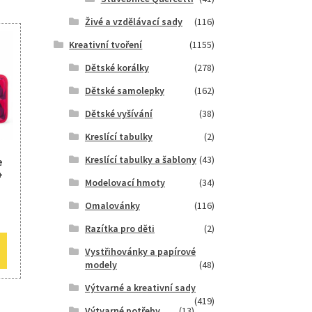
Živé a vzdělávací sady
(116)
Kreativní tvoření
(1155)
Dětské korálky
(278)
Dětské samolepky
(162)
Dětské vyšívání
(38)
Kreslící tabulky
(2)
Kreslící tabulky a šablony
(43)
e
+
Modelovací hmoty
(34)
Omalovánky
(116)
Razítka pro děti
(2)
Vystřihovánky a papírové
modely
(48)
Výtvarné a kreativní sady
(419)
Výtvarné potřeby
(13)