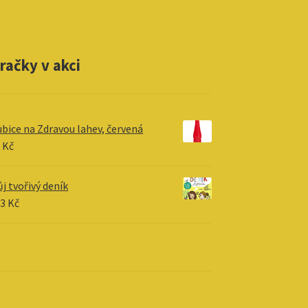
račky v akci
bice na Zdravou lahev, červená
6
Kč
j tvořivý deník
23
Kč