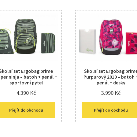
Školní set Ergobag prime
Školní set Ergobag prim
per ninja – batoh + penál +
Purpurový 2019 – batoh 
sportovní pytel
penál + desky
4.390
Kč
3.990
Kč
Přejít do obchodu
Přejít do obchodu