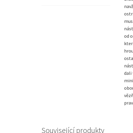
navž
ostr
musí
nást
od o
kter
hrou
osta
nást
dali
mini
obou
vězň
prav
Související produkty