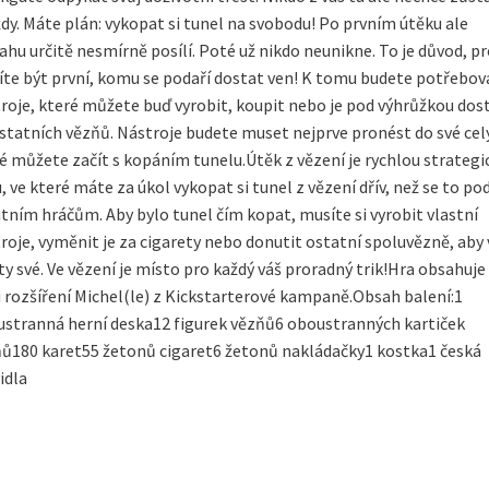
dy. Máte plán: vykopat si tunel na svobodu! Po prvním útěku ale
ahu určitě nesmírně posílí. Poté už nikdo neunikne. To je důvod, p
te být první, komu se podaří dostat ven! K tomu budete potřebov
roje, které můžete buď vyrobit, koupit nebo je pod výhrůžkou dos
statních vězňů. Nástroje budete muset nejprve pronést do své cely
é můžete začít s kopáním tunelu.Útěk z vězení je rychlou strategi
, ve které máte za úkol vykopat si tunel z vězení dřív, než se to pod
tním hráčům. Aby bylo tunel čím kopat, musíte si vyrobit vlastní
roje, vyměnit je za cigarety nebo donutit ostatní spoluvězně, aby
 ty své. Ve vězení je místo pro každý váš proradný trik!Hra obsahuje
 rozšíření Michel(le) z Kickstarterové kampaně.Obsah balení:1
stranná herní deska12 figurek vězňů6 oboustranných kartiček
ů180 karet55 žetonů cigaret6 žetonů nakládačky1 kostka1 česká
idla