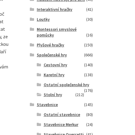
Interaktivní hračky
(41)
roč
Loutky
(30)
at
tat
Montessori smyslové
pomůcky
(16)
, ze
ckou
Plyšové hračky
(150)
aří
Společenské hry
(666)
Cestovní hry
(140)
 vám
Karetní hry
(138)
Ostatní společenské hry
(176)
Stolní hry
(212)
Stavebnice
(145)
Ostatní stavebnice
(80)
Stavebnice Merkur
(24)
Stavebnice Quercetti
(41)