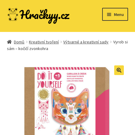
Přeskočit
Přejít
Menu
na
k
navigaci
obsahu
webu
Domů
Domů
Kreativní tvoření
Výtvarné a kreativní sady
Vyrob si
sám – kočičí zvonkohra
Dřevěné hračky
Expand
Společenské hry
child
menu
Expand
Stavebnice
child
menu
Expand