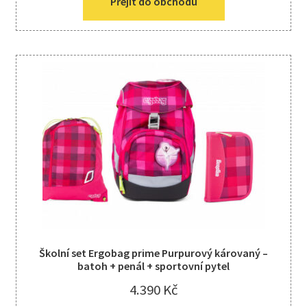
Přejít do obchodu
Školní set Ergobag prime Purpurový károvaný –
batoh + penál + sportovní pytel
4.390
Kč