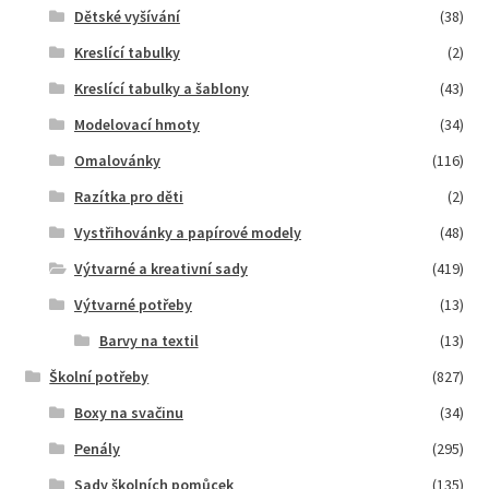
Dětské vyšívání
(38)
Kreslící tabulky
(2)
Kreslící tabulky a šablony
(43)
Modelovací hmoty
(34)
Omalovánky
(116)
Razítka pro děti
(2)
Vystřihovánky a papírové modely
(48)
Výtvarné a kreativní sady
(419)
Výtvarné potřeby
(13)
Barvy na textil
(13)
Školní potřeby
(827)
Boxy na svačinu
(34)
Penály
(295)
Sady školních pomůcek
(135)