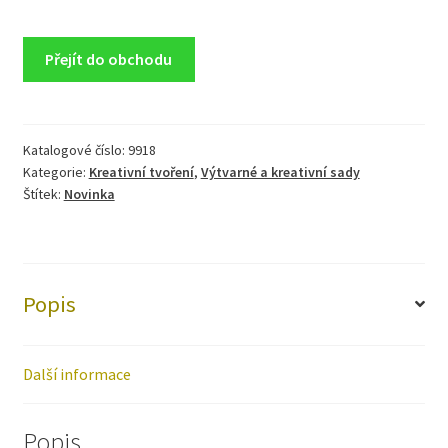
Přejít do obchodu
Katalogové číslo:
9918
Kategorie:
Kreativní tvoření
,
Výtvarné a kreativní sady
Štítek:
Novinka
Popis
Další informace
Popis