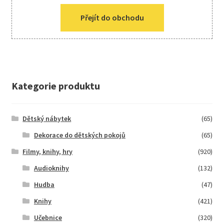
Přejít do obchodu
Kategorie produktu
Dětský nábytek
(65)
Dekorace do dětských pokojů
(65)
Filmy, knihy, hry
(920)
Audioknihy
(132)
Hudba
(47)
Knihy
(421)
Učebnice
(320)