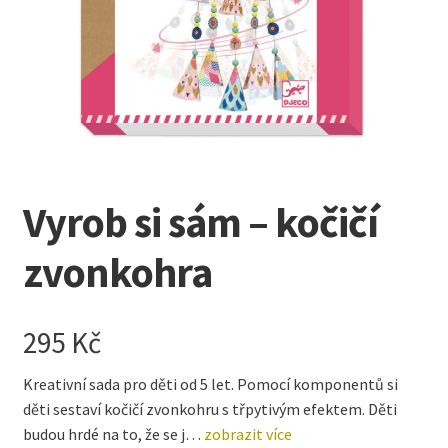
Kreativní tvoření
child
menu
Vyrob si sám – kočičí
zvonkohra
295
Kč
Kreativní sada pro děti od 5 let. Pomocí komponentů si
děti sestaví kočičí zvonkohru s třpytivým efektem. Děti
budou hrdé na to, že se j…
zobrazit více