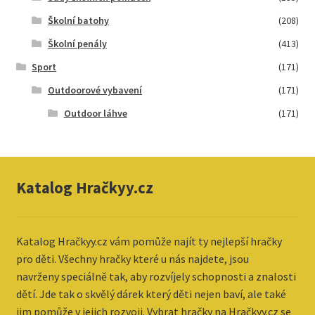
Školní batohy
(208)
Školní penály
(413)
Sport
(171)
Outdoorové vybavení
(171)
Outdoor láhve
(171)
Katalog Hračkyy.cz
Katalog
Hračkyy.cz vám pomůže najít ty nejlepší hračky
pro děti. Všechny hračky které u nás najdete, jsou
navrženy speciálně tak, aby rozvíjely schopnosti a znalosti
dětí. Jde tak o skvělý dárek který děti nejen baví, ale také
jim pomůže v jejich rozvoji. Vybrat hračky na Hračkyy.cz se