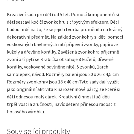
Kreativní sada pro děti od 5 let. Pomocí komponentů si
děti sestaví kočičí zvonkohru s třpytivým efektem. Děti
budou hrdé na to, že se jejich tvorba proměnila na krásný
dekorativní předmět. Na základ zvonkohry si děti pomocí
voskovaných bavlněných nití připevní zvonky, papírové
kužely a dřevěné korálky. Zavěšená zvonkohra příjemně
zvoní a třpytí se.Krabička obsahuje 8 kuželů, dřevěné
korálky, voskované bavlněné nitě, 5 zvonků, 1arch
samolepek, návod. Rozměry balení jsou 20 x 26 x 4,5 cm.
Rozměry zvonkohry jsou 18 x 40 cm.Tyto sady dají využít
jako originální aktivita k narozeninové párty, ze které si
děti odnesou malý dárek. Kreativní činnosti učí děti
trpělivosti a zručnosti, navíc dětem přinesou radost z
hotového výrobku.
Související produkty