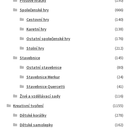
Plyšové hračky
(150)
Společenské hry
(666)
Cestovní hry
(140)
Karetní hry
(138)
Ostatní společenské hry
(176)
Stolní hry
(212)
Stavebnice
(145)
Ostatní stavebnice
(80)
Stavebnice Merkur
(24)
Stavebnice Quercetti
(41)
Živé a vzdělávací sady
(116)
Kreativní tvoření
(1155)
Dětské korálky
(278)
Dětské samolepky
(162)