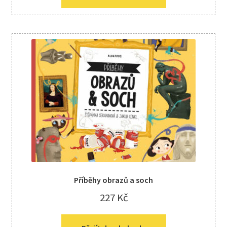
Příběhy obrazů a soch
227
Kč