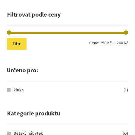
Filtrovat podle ceny
Min
Max
Cena:
250 Kč
—
260 Kč
Filtr
cen
cen
Určeno pro:
kluka
(1)
Kategorie produktu
Dětský nábytek
(65)