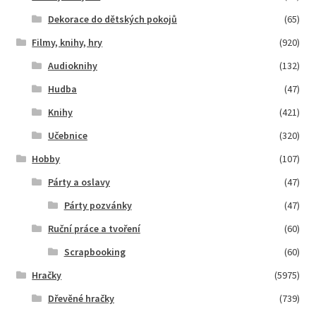
Dekorace do dětských pokojů
(65)
Filmy, knihy, hry
(920)
Audioknihy
(132)
Hudba
(47)
Knihy
(421)
Učebnice
(320)
Hobby
(107)
Párty a oslavy
(47)
Párty pozvánky
(47)
Ruční práce a tvoření
(60)
Scrapbooking
(60)
Hračky
(5975)
Dřevěné hračky
(739)