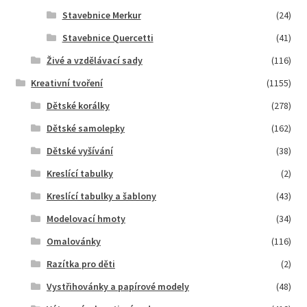
Stavebnice Merkur
(24)
Stavebnice Quercetti
(41)
Živé a vzdělávací sady
(116)
Kreativní tvoření
(1155)
Dětské korálky
(278)
Dětské samolepky
(162)
Dětské vyšívání
(38)
Kreslící tabulky
(2)
Kreslící tabulky a šablony
(43)
Modelovací hmoty
(34)
Omalovánky
(116)
Razítka pro děti
(2)
Vystřihovánky a papírové modely
(48)