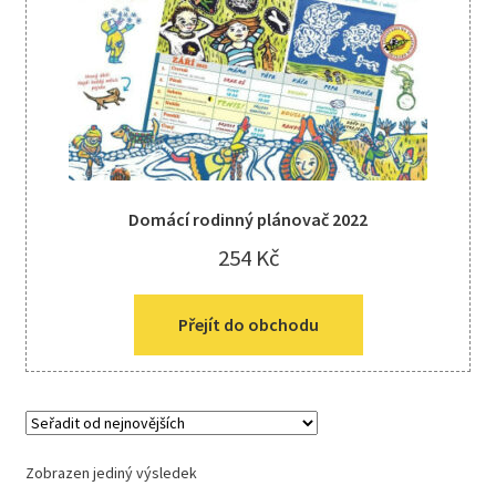
Kreativní tvoření
child
menu
Domácí rodinný plánovač 2022
254
Kč
Přejít do obchodu
Zobrazen jediný výsledek