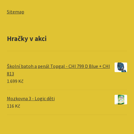
Sitemap
Hračky v akci
Školní batoh a penál Topgal - CHI 799 D Blue + CHI
813
1.699
Kč
Mozkovna 3 - Logic děti
116
Kč