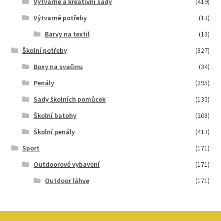
Výtvarné a kreativní sady
(419)
Výtvarné potřeby
(13)
Barvy na textil
(13)
Školní potřeby
(827)
Boxy na svačinu
(34)
Penály
(295)
Sady školních pomůcek
(135)
Školní batohy
(208)
Školní penály
(413)
Sport
(171)
Outdoorové vybavení
(171)
Outdoor láhve
(171)