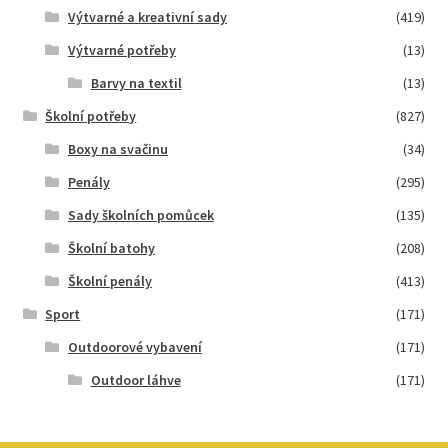
Výtvarné a kreativní sady
(419)
Výtvarné potřeby
(13)
Barvy na textil
(13)
Školní potřeby
(827)
Boxy na svačinu
(34)
Penály
(295)
Sady školních pomůcek
(135)
Školní batohy
(208)
Školní penály
(413)
Sport
(171)
Outdoorové vybavení
(171)
Outdoor láhve
(171)