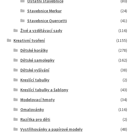
Ostatní stavebnice
(80)
Stavebnice Merkur
(24)
Stavebnice Quercetti
(41)
Živé a vzdělávací sady
(116)
Kreativní tvoření
(1155)
Dětské korálky
(278)
Dětské samolepky
(162)
Dětské vyšívání
(38)
Kreslící tabulky
(2)
Kreslící tabulky a šablony
(43)
Modelovací hmoty
(34)
Omalovánky
(116)
Razítka pro děti
(2)
Vystřihovánky a papírové modely
(48)