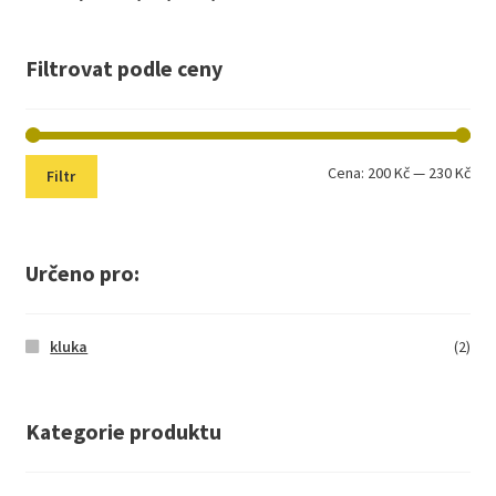
Filtrovat podle ceny
Min
Max
Cena:
200 Kč
—
230 Kč
Filtr
cen
cen
Určeno pro:
kluka
(2)
Kategorie produktu