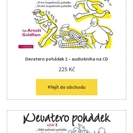
Kreativní tvoření
child
menu
Devatero pohádek 2 – audiokniha na CD
225
Kč
Přejít do obchodu