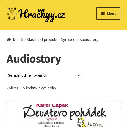
Přeskočit
Přejít
Menu
na
k
navigaci
obsahu
webu
Domů
Domů
Vlastnost produktu: Výrobce
Audiostory
Audiostory
Dřevěné hračky
Expand
Společenské hry
child
Zobrazuji všechny 2 výsledky
menu
Expand
Stavebnice
child
menu
Expand