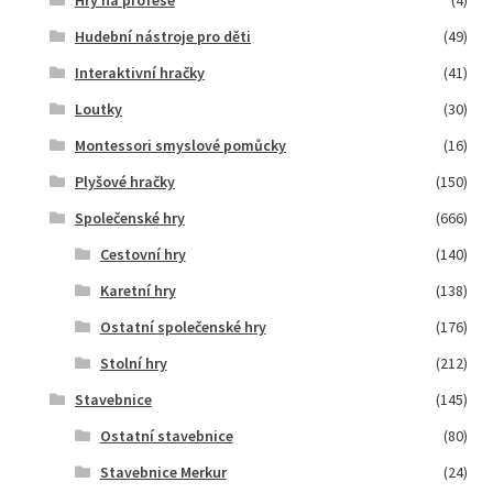
Hudební nástroje pro děti
(49)
Interaktivní hračky
(41)
Loutky
(30)
Montessori smyslové pomůcky
(16)
Plyšové hračky
(150)
Společenské hry
(666)
Cestovní hry
(140)
Karetní hry
(138)
Ostatní společenské hry
(176)
Stolní hry
(212)
Stavebnice
(145)
Ostatní stavebnice
(80)
Stavebnice Merkur
(24)