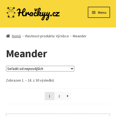
Přeskočit
Přejít
Menu
na
k
navigaci
obsahu
webu
Domů
Domů
Vlastnost produktu: Výrobce
Meander
Meander
Dřevěné hračky
Expand
Společenské hry
child
Zobrazen 1. – 18. z 30 výsledků
menu
Expand
1
2
Stavebnice
child
menu
Expand