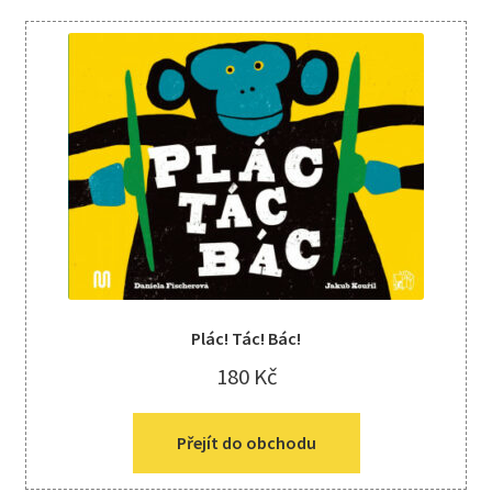
Plác! Tác! Bác!
180
Kč
Přejít do obchodu