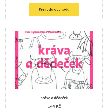
Přejít do obchodu
Kráva a dědeček
144
Kč