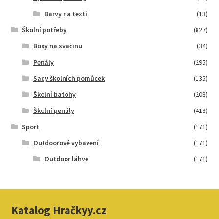
Barvy na textil
(13)
Školní potřeby
(827)
Boxy na svačinu
(34)
Penály
(295)
Sady školních pomůcek
(135)
Školní batohy
(208)
Školní penály
(413)
Sport
(171)
Outdoorové vybavení
(171)
Outdoor láhve
(171)
Katalog Hračkyy.cz