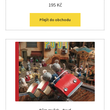
195
Kč
Přejít do obchodu
Dům myšek – Pouť