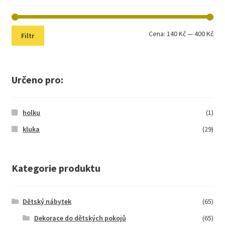
Min
Max
Cena:
140 Kč
—
400 Kč
Filtr
cen
cen
Určeno pro:
holku
(1)
kluka
(29)
Kategorie produktu
Dětský nábytek
(65)
Dekorace do dětských pokojů
(65)