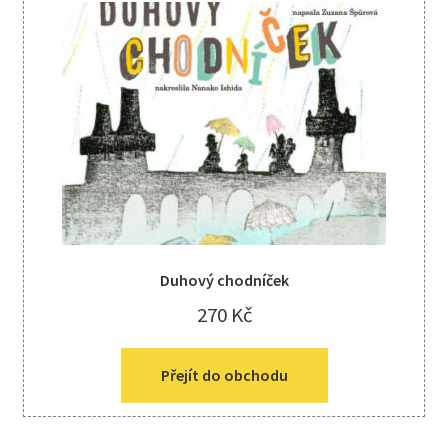
Kreativní tvoření
child
menu
Duhový chodníček
270
Kč
Přejít do obchodu