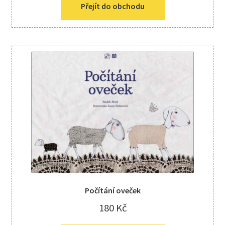
Přejít do obchodu
Počítání oveček
180
Kč