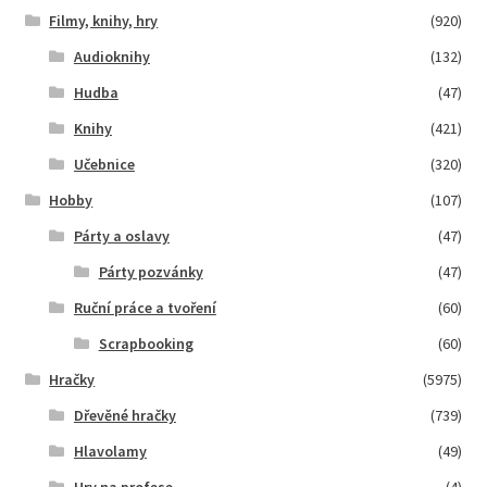
Filmy, knihy, hry
(920)
Audioknihy
(132)
Hudba
(47)
Knihy
(421)
Učebnice
(320)
Hobby
(107)
Párty a oslavy
(47)
Párty pozvánky
(47)
Ruční práce a tvoření
(60)
Scrapbooking
(60)
Hračky
(5975)
Dřevěné hračky
(739)
Hlavolamy
(49)
Hry na profese
(4)