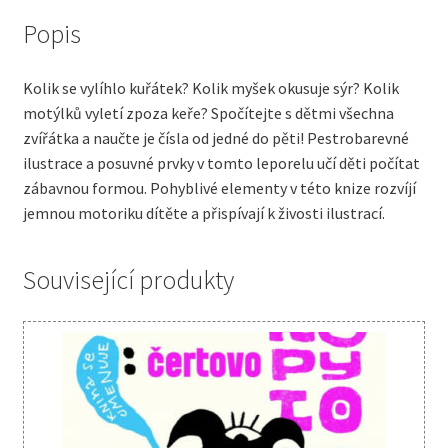
Popis
Kolik se vylíhlo kuřátek? Kolik myšek okusuje sýr? Kolik
motýlků vyletí zpoza keře? Spočítejte s dětmi všechna
zvířátka a naučte je čísla od jedné do pěti! Pestrobarevné
ilustrace a posuvné prvky v tomto leporelu učí děti počítat
zábavnou formou. Pohyblivé elementy v této knize rozvíjí
jemnou motoriku dítěte a přispívají k živosti ilustrací.
Související produkty