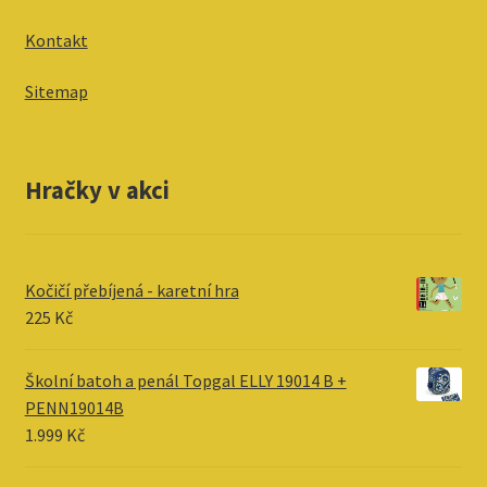
Kontakt
Sitemap
Hračky v akci
Kočičí přebíjená - karetní hra
225
Kč
Školní batoh a penál Topgal ELLY 19014 B +
PENN19014B
1.999
Kč