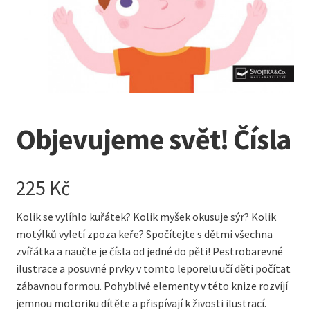
Kreativní tvoření
child
menu
Objevujeme svět! Čísla
225
Kč
Kolik se vylíhlo kuřátek? Kolik myšek okusuje sýr? Kolik
motýlků vyletí zpoza keře? Spočítejte s dětmi všechna
zvířátka a naučte je čísla od jedné do pěti! Pestrobarevné
ilustrace a posuvné prvky v tomto leporelu učí děti počítat
zábavnou formou. Pohyblivé elementy v této knize rozvíjí
jemnou motoriku dítěte a přispívají k živosti ilustrací.