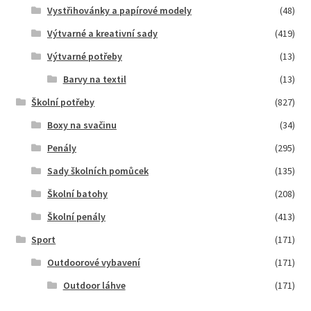
Vystřihovánky a papírové modely
(48)
Výtvarné a kreativní sady
(419)
Výtvarné potřeby
(13)
Barvy na textil
(13)
Školní potřeby
(827)
Boxy na svačinu
(34)
Penály
(295)
Sady školních pomůcek
(135)
Školní batohy
(208)
Školní penály
(413)
Sport
(171)
Outdoorové vybavení
(171)
Outdoor láhve
(171)