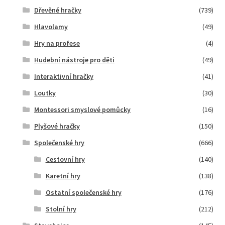
Dřevěné hračky
(739)
Hlavolamy
(49)
Hry na profese
(4)
Hudební nástroje pro děti
(49)
Interaktivní hračky
(41)
Loutky
(30)
Montessori smyslové pomůcky
(16)
Plyšové hračky
(150)
Společenské hry
(666)
Cestovní hry
(140)
Karetní hry
(138)
Ostatní společenské hry
(176)
Stolní hry
(212)