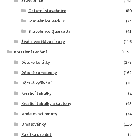
Stavebnice
(145)
Ostatní stavebnice
(80)
Stavebnice Merkur
(24)
Stavebnice Quercetti
(41)
Živé a vzdělávací sady
(116)
Kreativní tvoření
(1155)
Dětské korálky
(278)
Dětské samolepky
(162)
Dětské vyšívání
(38)
Kreslící tabulky
(2)
Kreslící tabulky a šablony
(43)
Modelovací hmoty
(34)
Omalovánky
(116)
Razítka pro děti
(2)