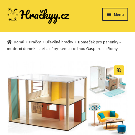
Přeskočit
Přejít
Menu
na
k
navigaci
obsahu
webu
Domů
Domů
Hračky
Dřevěné hračky
Domeček pro panenky –
moderní domek – set s nábytkem a rodinou Gasparda a Romy
Dřevěné hračky
Expand
Společenské hry
child
menu
Expand
Stavebnice
child
menu
Expand