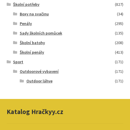
Školní potřeby
(827)
Boxy na svačinu
(34)
Penály
(295)
Sady školních pomůcek
(135)
Školní batohy
(208)
Školní penály
(413)
Sport
(171)
Outdoorové vybavení
(171)
Outdoor láhve
(171)
Katalog Hračkyy.cz