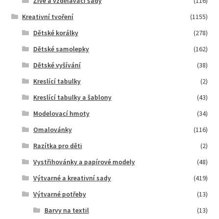
Živé a vzdělávací sady
(116)
Kreativní tvoření
(1155)
Dětské korálky
(278)
Dětské samolepky
(162)
Dětské vyšívání
(38)
Kreslící tabulky
(2)
Kreslící tabulky a šablony
(43)
Modelovací hmoty
(34)
Omalovánky
(116)
Razítka pro děti
(2)
Vystřihovánky a papírové modely
(48)
Výtvarné a kreativní sady
(419)
Výtvarné potřeby
(13)
Barvy na textil
(13)