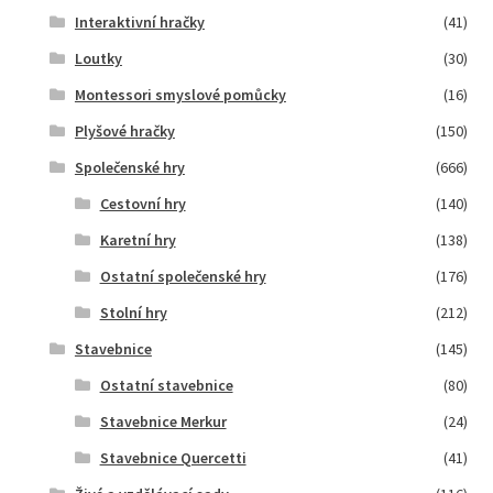
Interaktivní hračky
(41)
Loutky
(30)
Montessori smyslové pomůcky
(16)
Plyšové hračky
(150)
Společenské hry
(666)
Cestovní hry
(140)
Karetní hry
(138)
Ostatní společenské hry
(176)
Stolní hry
(212)
Stavebnice
(145)
Ostatní stavebnice
(80)
Stavebnice Merkur
(24)
Stavebnice Quercetti
(41)