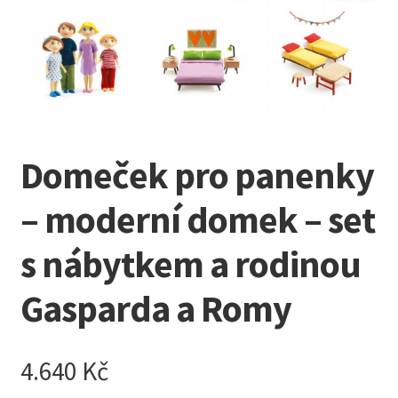
Kreativní tvoření
child
menu
Domeček pro panenky
– moderní domek – set
s nábytkem a rodinou
Gasparda a Romy
4.640
Kč