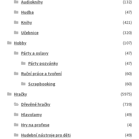
Audioknihy
(132)
Hudba
(47)
Knihy
(421)
Učebnice
(320)
Hobby
(107)
Párty a oslavy
(47)
Párty pozvánky
(47)
Ruční práce a tvoření
(60)
Scrapbooking
(60)
Hračky
(5975)
Dřevěné hračky
(739)
Hlavolamy
(49)
Hry na profese
(4)
Hudební nástroje pro děti
(49)